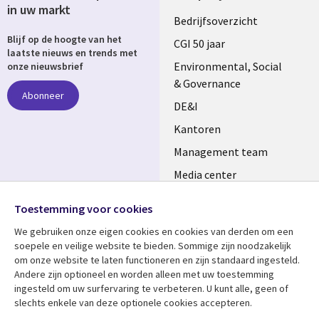
in uw markt
Useful
Bedrijfsoverzicht
Blijf op de hoogte van het
links
CGI 50 jaar
laatste nieuws en trends met
NETHERLANDS
Environmental, Social
onze nieuwsbrief
& Governance
Abonneer
DE&I
Kantoren
Management team
Media center
Volg ons
Alliances
Toestemming voor cookies
Social
Perscentrum
We gebruiken onze eigen cookies en cookies van derden om een ​​
Media
soepele en veilige website te bieden. Sommige zijn noodzakelijk
NETHERLANDS
om onze website te laten functioneren en zijn standaard ingesteld.
Andere zijn optioneel en worden alleen met uw toestemming
Bekijk meer
Support
ingesteld om uw surfervaring te verbeteren. U kunt alle, geen of
slechts enkele van deze optionele cookies accepteren.
Library
Legal
Artikelen
Disclaimer