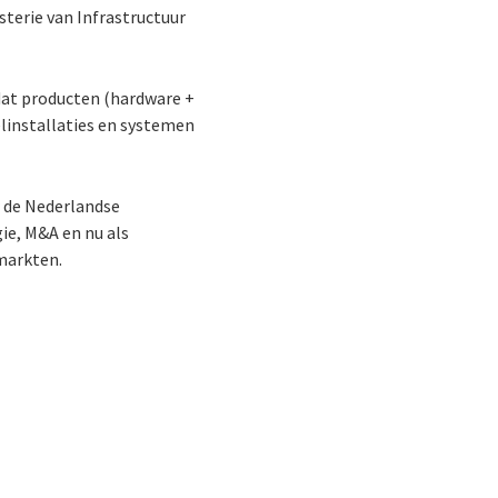
sterie van Infrastructuur
f dat producten (hardware +
elinstallaties en systemen
or de Nederlandse
ie, M&A en nu als
 markten.