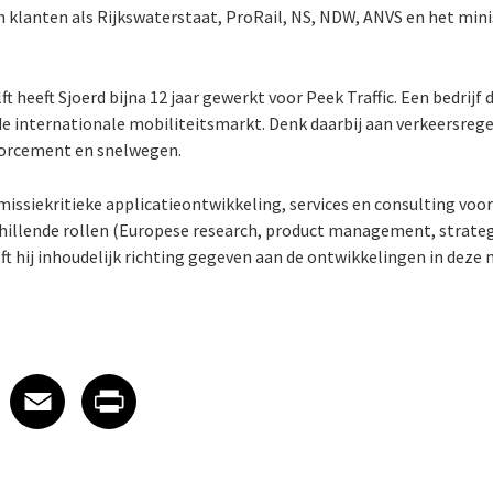
n klanten als Rijkswaterstaat, ProRail, NS, NDW, ANVS en het mini
ft heeft Sjoerd bijna 12 jaar gewerkt voor Peek Traffic. Een bedrij
de internationale mobiliteitsmarkt. Denk daarbij aan verkeersreg
forcement en snelwegen.
p missiekritieke applicatieontwikkeling, services en consulting vo
schillende rollen (Europese research, product management, strateg
ft hij inhoudelijk richting gegeven aan de ontwikkelingen in deze
 on LinkedIn
icle on X
e article on Facebook
Share article on Email
Share article on Print
Facebook
Email
Print