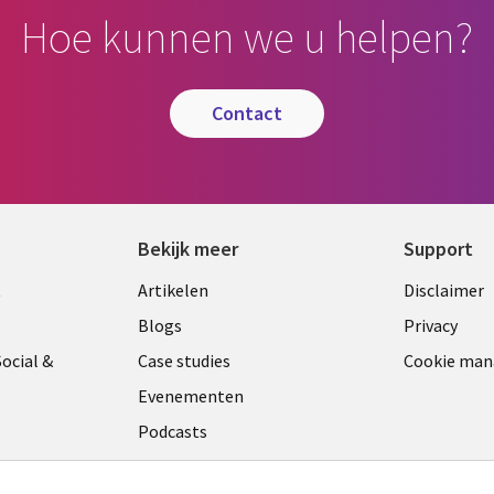
Hoe kunnen we u helpen?
contact
Bekijk meer
Support
Library
Legal
t
Artikelen
Disclaimer
Links
NETH
Blogs
Privacy
ANDS
NETHERLANDS
ocial &
Case studies
Cookie ma
Evenementen
Podcasts
Viewpoints
am