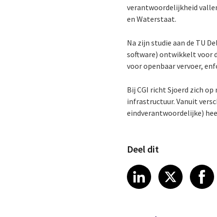
verantwoordelijkheid valle
en Waterstaat.
Na zijn studie aan de TU Del
software) ontwikkelt voor 
voor openbaar vervoer, en
Bij CGI richt Sjoerd zich o
infrastructuur. Vanuit ver
eindverantwoordelijke) hee
Deel dit
Share article
Share art
Shar
LinkedIn
X