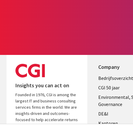
Company
Useful
Bedrijfsoverzich
Insights you can act on
links
CGI 50 jaar
Founded in 1976, CGI is among the
NETHERL
Environmental, S
largest IT and business consulting
Governance
services firms in the world. We are
insights-driven and outcomes-
DE&I
focused to help accelerate returns
Kantoren
on your investments.
Management te