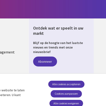
Ontdek wat er speelt in uw
markt
Blijf op de hoogte van het laatste
ERLANDS
nieuws en trends met onze
nagement
nieuwsbrief
Abonneer
Alle cookies accepteren
 website te laten
Volg ons
Cookies aanpassen
beteren. U kunt
Social Media NETHERLANDS
Alle cookies weigeren