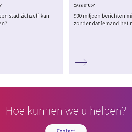
Y
CASE STUDY
een stad zichzelf kan
900 miljoen berichten m
en?
zonder dat iemand het 
Hoe kunnen we u helpen?
contact