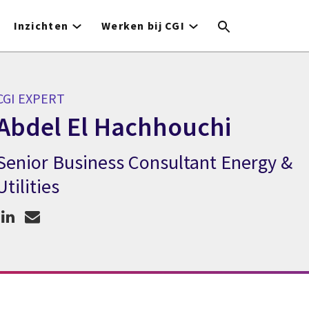
Inzichten
Werken bij CGI
CGI EXPERT
Abdel El Hachhouchi
Senior Business Consultant Energy &
CGI expert Abdel El Hachhouchi
Utilities