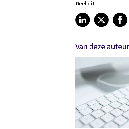
Deel dit
Share article
Share art
Shar
LinkedIn
X
Van deze auteu