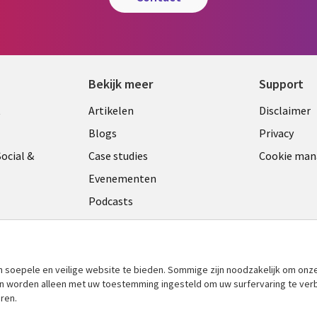
Bekijk meer
Support
Library
Legal
t
Artikelen
Disclaimer
Links
NETH
Blogs
Privacy
ANDS
NETHERLANDS
ocial &
Case studies
Cookie ma
Evenementen
Podcasts
Viewpoints
am
See more
​soepele en veilige website te bieden. Sommige zijn noodzakelijk om onze
 en worden alleen met uw toestemming ingesteld om uw surfervaring te ver
ren.