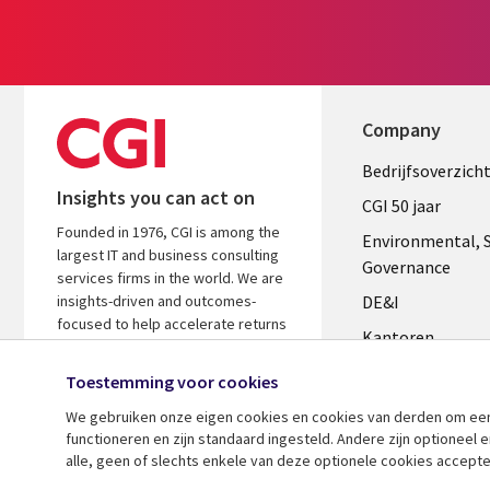
Company
Useful
Bedrijfsoverzich
Insights you can act on
links
CGI 50 jaar
Founded in 1976, CGI is among the
NETHERL
Environmental, S
largest IT and business consulting
Governance
services firms in the world. We are
insights-driven and outcomes-
DE&I
focused to help accelerate returns
Kantoren
on your investments.
Management te
Toestemming voor cookies
Media center
We gebruiken onze eigen cookies en cookies van derden om een ​
functioneren en zijn standaard ingesteld. Andere zijn optioneel
Alliances
alle, geen of slechts enkele van deze optionele cookies accepte
Perscentrum
© 2026 CGI Inc.