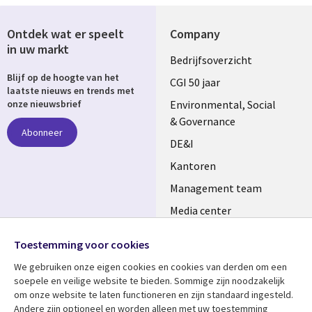
Ontdek wat er speelt
Company
in uw markt
Useful
Bedrijfsoverzicht
Blijf op de hoogte van het
links
CGI 50 jaar
laatste nieuws en trends met
NETHERLANDS
Environmental, Social
onze nieuwsbrief
& Governance
Abonneer
DE&I
Kantoren
Management team
Media center
Volg ons
Alliances
Toestemming voor cookies
Social
Perscentrum
We gebruiken onze eigen cookies en cookies van derden om een ​​
Media
soepele en veilige website te bieden. Sommige zijn noodzakelijk
NETHERLANDS
om onze website te laten functioneren en zijn standaard ingesteld.
Andere zijn optioneel en worden alleen met uw toestemming