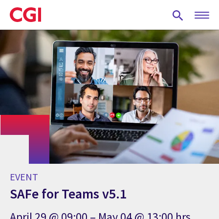
Skip
to
main
content
EVENT
SAFe for Teams v5.1
April 29 @ 09:00 – May 04 @ 13:00 hrs