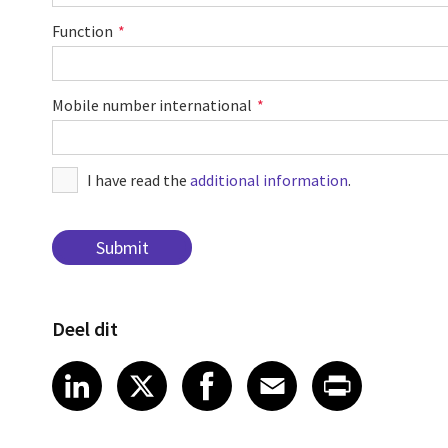
Function
Mobile number international
I have read the
additional information
.
Deel dit
Share article on LinkedIn
Share article on X
Share article on Fa
Share article o
Share arti
LinkedIn
X
Facebook
Email
Print