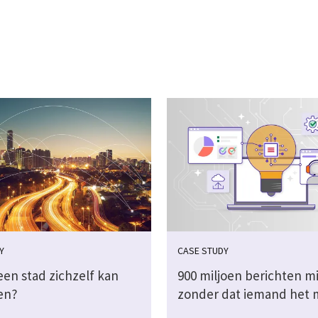
Y
CASE STUDY
een stad zichzelf kan
900 miljoen berichten m
en?
zonder dat iemand het 