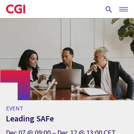
Skip
to
main
content
EVENT
Leading SAFe
Dec 07 @ 09:00 – Dec 12 @ 13:00 CET