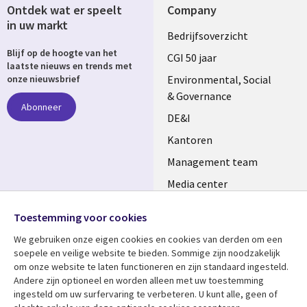
Ontdek wat er speelt
Company
in uw markt
Useful
Bedrijfsoverzicht
Blijf op de hoogte van het
links
CGI 50 jaar
laatste nieuws en trends met
NETHERLANDS
Environmental, Social
onze nieuwsbrief
& Governance
Abonneer
DE&I
Kantoren
Management team
Media center
Volg ons
Alliances
Toestemming voor cookies
Social
Perscentrum
We gebruiken onze eigen cookies en cookies van derden om een ​​
Media
soepele en veilige website te bieden. Sommige zijn noodzakelijk
NETHERLANDS
om onze website te laten functioneren en zijn standaard ingesteld.
Andere zijn optioneel en worden alleen met uw toestemming
Bekijk meer
Support
ingesteld om uw surfervaring te verbeteren. U kunt alle, geen of