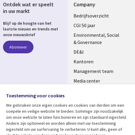
Ontdek wat er speelt
Company
in uw markt
Useful
Bedrijfsoverzicht
Blijf op de hoogte van het
links
CGI 50 jaar
laatste nieuws en trends met
NETHERLANDS
Environmental, Social
onze nieuwsbrief
& Governance
Abonneer
DE&I
Kantoren
Management team
Media center
Volg ons
Alliances
Toestemming voor cookies
Social
Perscentrum
We gebruiken onze eigen cookies en cookies van derden om een ​​
Media
soepele en veilige website te bieden. Sommige zijn noodzakelijk
NETHERLANDS
om onze website te laten functioneren en zijn standaard ingesteld.
Andere zijn optioneel en worden alleen met uw toestemming
Bekijk meer
Support
ingesteld om uw surfervaring te verbeteren. U kunt alle, geen of