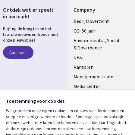
Ontdek wat er speelt
Company
in uw markt
Useful
Bedrijfsoverzicht
Blijf op de hoogte van het
links
CGI 50 jaar
laatste nieuws en trends met
NETHERLANDS
Environmental, Social
onze nieuwsbrief
& Governance
Abonneer
DE&I
Kantoren
Management team
Media center
Volg ons
Alliances
Toestemming voor cookies
Social
Perscentrum
We gebruiken onze eigen cookies en cookies van derden om een ​​
Media
soepele en veilige website te bieden. Sommige zijn noodzakelijk
NETHERLANDS
om onze website te laten functioneren en zijn standaard ingesteld.
Andere zijn optioneel en worden alleen met uw toestemming
Bekijk meer
Support
ingesteld om uw surfervaring te verbeteren. U kunt alle, geen of