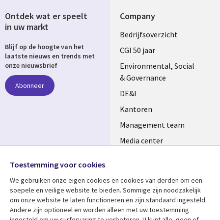
Ontdek wat er speelt
Company
in uw markt
Useful
Bedrijfsoverzicht
Blijf op de hoogte van het
links
CGI 50 jaar
laatste nieuws en trends met
NETHERLANDS
Environmental, Social
onze nieuwsbrief
& Governance
Abonneer
DE&I
Kantoren
Management team
Media center
Volg ons
Alliances
Toestemming voor cookies
Social
Perscentrum
We gebruiken onze eigen cookies en cookies van derden om een ​​
Media
soepele en veilige website te bieden. Sommige zijn noodzakelijk
NETHERLANDS
om onze website te laten functioneren en zijn standaard ingesteld.
Andere zijn optioneel en worden alleen met uw toestemming
Bekijk meer
Support
ingesteld om uw surfervaring te verbeteren. U kunt alle, geen of