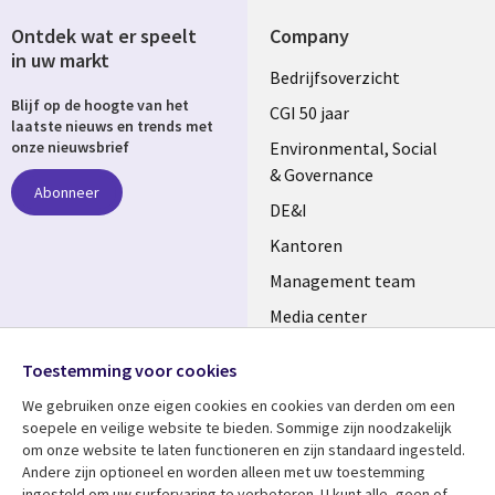
Ontdek wat er speelt
Company
in uw markt
Useful
Bedrijfsoverzicht
Blijf op de hoogte van het
links
CGI 50 jaar
laatste nieuws en trends met
NETHERLANDS
Environmental, Social
onze nieuwsbrief
& Governance
Abonneer
DE&I
Kantoren
Management team
Media center
Volg ons
Alliances
Toestemming voor cookies
Social
Perscentrum
We gebruiken onze eigen cookies en cookies van derden om een ​​
Media
soepele en veilige website te bieden. Sommige zijn noodzakelijk
NETHERLANDS
om onze website te laten functioneren en zijn standaard ingesteld.
Andere zijn optioneel en worden alleen met uw toestemming
Bekijk meer
Support
ingesteld om uw surfervaring te verbeteren. U kunt alle, geen of