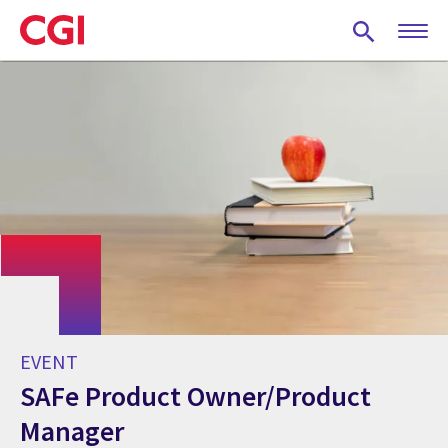
Skip
to
main
content
EVENT
SAFe Product Owner/Product
Manager