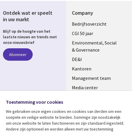
Ontdek wat er speelt
Company
in uw markt
Useful
Bedrijfsoverzicht
Blijf op de hoogte van het
links
CGI 50 jaar
laatste nieuws en trends met
NETHERLANDS
Environmental, Social
onze nieuwsbrief
& Governance
Abonneer
DE&I
Kantoren
Management team
Media center
Volg ons
Alliances
Toestemming voor cookies
Social
Perscentrum
We gebruiken onze eigen cookies en cookies van derden om een ​​
Media
soepele en veilige website te bieden. Sommige zijn noodzakelijk
NETHERLANDS
om onze website te laten functioneren en zijn standaard ingesteld.
Andere zijn optioneel en worden alleen met uw toestemming
Bekijk meer
Support