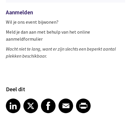
Aanmelden
Wil je ons event bijwonen?
Meld je dan aan met behulp van het online
aanmeldformulier
Wacht niet te lang, want er zijn slechts een beperkt aantal
plekken beschikbaar.
Deel dit
Share article on LinkedIn
Share article on X
Share article on Facebook
Share article on Email
Share article on Print
LinkedIn
X
Facebook
Email
Print