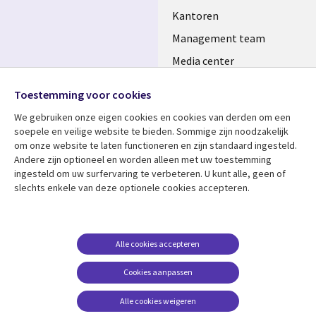
Kantoren
Management team
Media center
Volg ons
Alliances
Toestemming voor cookies
Social
Perscentrum
We gebruiken onze eigen cookies en cookies van derden om een ​​
Media
soepele en veilige website te bieden. Sommige zijn noodzakelijk
NETHERLANDS
om onze website te laten functioneren en zijn standaard ingesteld.
Andere zijn optioneel en worden alleen met uw toestemming
Bekijk meer
Support
ingesteld om uw surfervaring te verbeteren. U kunt alle, geen of
slechts enkele van deze optionele cookies accepteren.
Library
Legal
Artikelen
Disclaimer
Links
NETHERLANDS
Blogs
Privacy
NETHERLANDS
Case studies
Cookie management
Alle cookies accepteren
Evenementen
Cookies aanpassen
Podcasts
Alle cookies weigeren
Viewpoints