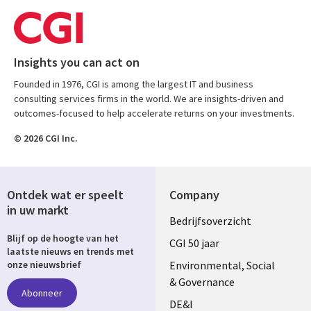
Insights you can act on
Founded in 1976, CGI is among the largest IT and business
consulting services firms in the world. We are insights-driven and
outcomes-focused to help accelerate returns on your investments.
© 2026 CGI Inc.
Ontdek wat er speelt
Company
in uw markt
Useful
Bedrijfsoverzicht
Blijf op de hoogte van het
links
CGI 50 jaar
laatste nieuws en trends met
NETHERLANDS
Environmental, Social
onze nieuwsbrief
& Governance
Abonneer
DE&I