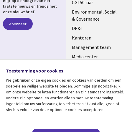
Blijf op de hoogte van het
links
CGI 50 jaar
laatste nieuws en trends met
NETHERLANDS
Environmental, Social
onze nieuwsbrief
& Governance
Abonneer
DE&I
Kantoren
Management team
Media center
Volg ons
Alliances
Toestemming voor cookies
Social
Perscentrum
We gebruiken onze eigen cookies en cookies van derden om een ​​
Media
soepele en veilige website te bieden. Sommige zijn noodzakelijk
NETHERLANDS
om onze website te laten functioneren en zijn standaard ingesteld.
Andere zijn optioneel en worden alleen met uw toestemming
Bekijk meer
Support
ingesteld om uw surfervaring te verbeteren. U kunt alle, geen of
slechts enkele van deze optionele cookies accepteren.
Library
Legal
Artikelen
Disclaimer
Links
NETHERLANDS
Blogs
Privacy
Case studies
Cookie management