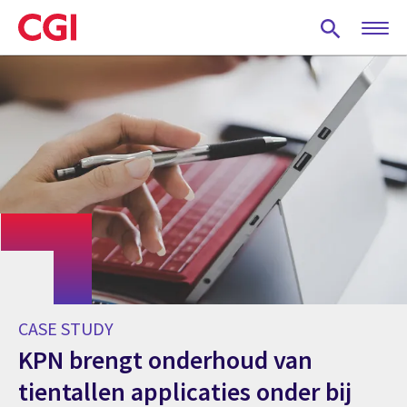
Skip
to
main
content
CASE STUDY
KPN brengt onderhoud van
tientallen applicaties onder bij