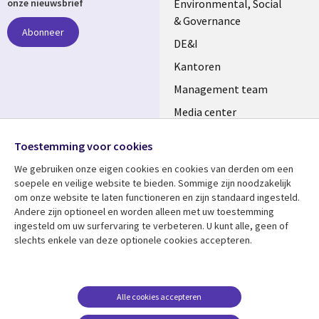
NETHERLANDS
Environmental, Social
onze nieuwsbrief
& Governance
Abonneer
DE&I
Kantoren
Management team
Media center
Volg ons
Alliances
Toestemming voor cookies
Social
Perscentrum
We gebruiken onze eigen cookies en cookies van derden om een ​​
Media
soepele en veilige website te bieden. Sommige zijn noodzakelijk
NETHERLANDS
om onze website te laten functioneren en zijn standaard ingesteld.
Andere zijn optioneel en worden alleen met uw toestemming
Bekijk meer
Support
ingesteld om uw surfervaring te verbeteren. U kunt alle, geen of
slechts enkele van deze optionele cookies accepteren.
Library
Legal
Artikelen
Disclaimer
Links
NETHERLANDS
Blogs
Privacy
NETHERLANDS
Case studies
Cookie management
Alle cookies accepteren
Evenementen