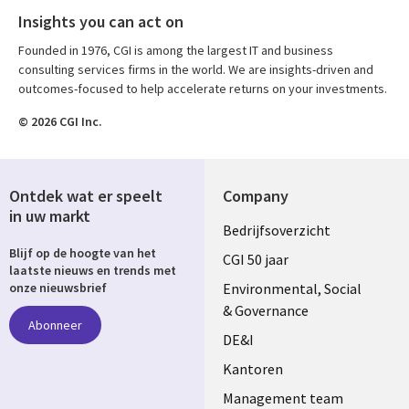
Insights you can act on
Founded in 1976, CGI is among the largest IT and business
consulting services firms in the world. We are insights-driven and
outcomes-focused to help accelerate returns on your investments.
© 2026 CGI Inc.
Ontdek wat er speelt
Company
in uw markt
Useful
Bedrijfsoverzicht
Blijf op de hoogte van het
links
CGI 50 jaar
laatste nieuws en trends met
NETHERLANDS
Environmental, Social
onze nieuwsbrief
& Governance
Abonneer
DE&I
Kantoren
Management team