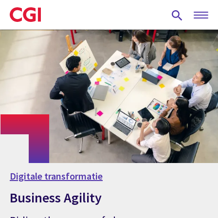
Skip
to
main
content
Digitale transformatie
Business Agility