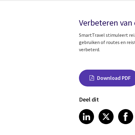
Verbeteren van 
SmartTravel stimuleert rei
gebruiken of routes en reis
verbeterd.
Download PDF
Deel dit
Share on Link
Share on
Sha
LinkedIn
X