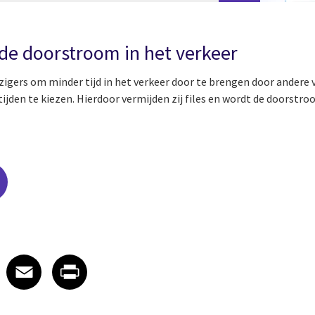
de doorstroom in het verkeer
zigers om minder tijd in het verkeer door te brengen door andere
tijden te kiezen. Hierdoor vermijden zij files en wordt de doorstro
edIn
 X
re on Facebook
Share on Email
Share on Print
Facebook
Email
Print