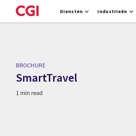
Skip
to
Diensten
Industrieën
main
content
BROCHURE
SmartTravel
1 min read