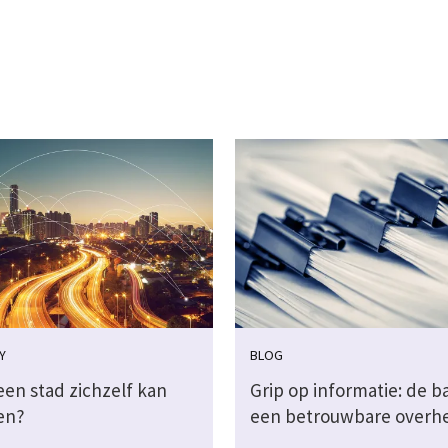
Y
BLOG
een stad zichzelf kan
Grip op informatie: de ba
en?
een betrouwbare overh