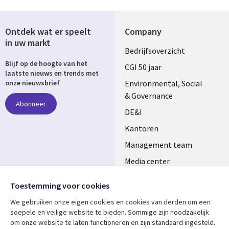
Ontdek wat er speelt
Company
in uw markt
Useful
Bedrijfsoverzicht
Blijf op de hoogte van het
links
CGI 50 jaar
laatste nieuws en trends met
NETHERLANDS
Environmental, Social
onze nieuwsbrief
& Governance
Abonneer
DE&I
Kantoren
Management team
Media center
Volg ons
Alliances
Toestemming voor cookies
Social
Perscentrum
We gebruiken onze eigen cookies en cookies van derden om een ​​
Media
soepele en veilige website te bieden. Sommige zijn noodzakelijk
NETHERLANDS
om onze website te laten functioneren en zijn standaard ingesteld.