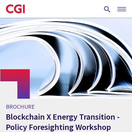
Skip
to
main
content
BROCHURE
Blockchain X Energy Transition -
Policy Foresighting Workshop