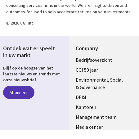
consulting services firms in the world. We are insights-driven and
outcomes-focused to help accelerate returns on your investments.
© 2026 CGI Inc.
Ontdek wat er speelt
Company
in uw markt
Useful
Bedrijfsoverzicht
Blijf op de hoogte van het
links
CGI 50 jaar
laatste nieuws en trends met
NETHERLANDS
Environmental, Social
onze nieuwsbrief
& Governance
Abonneer
DE&I
Kantoren
Management team
Media center
Volg ons
Alliances