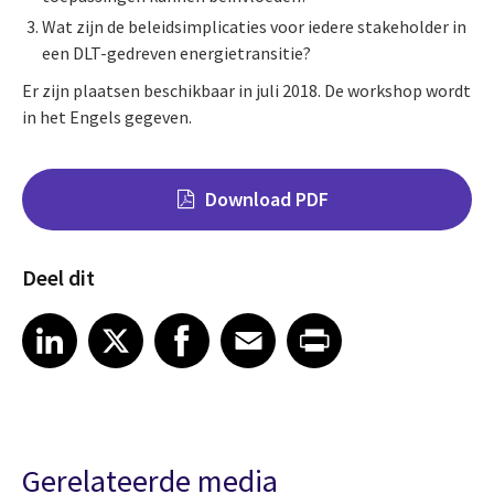
Wat zijn de beleidsimplicaties voor iedere stakeholder in
een DLT-gedreven energietransitie?
Er zijn plaatsen beschikbaar in juli 2018. De workshop wordt
in het Engels gegeven.
Download PDF
Deel dit
Share on LinkedIn
Share on X
Share on Facebook
Share on Email
Share on Print
LinkedIn
X
Facebook
Email
Print
Gerelateerde media