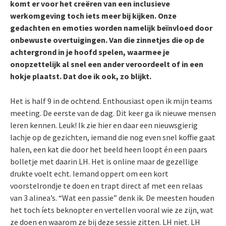
komt er voor het creëren van een inclusieve
werkomgeving toch iets meer bij kijken. Onze
gedachten en emoties worden namelijk beïnvloed door
onbewuste overtuigingen. Van die zinnetjes die op de
achtergrond in je hoofd spelen, waarmee je
onopzettelijk al snel een ander veroordeelt of in een
hokje plaatst. Dat doe ik ook, zo blijkt.
Het is half 9 in de ochtend. Enthousiast open ik mijn teams
meeting. De eerste van de dag. Dit keer ga ik nieuwe mensen
leren kennen. Leuk! Ik zie hier en daar een nieuwsgierig
lachje op de gezichten, iemand die nog even snel koffie gaat
halen, een kat die door het beeld heen loopt én een paars
bolletje met daarin LH. Het is online maar de gezellige
drukte voelt echt. Iemand oppert om een kort
voorstelrondje te doen en trapt direct af met een relaas
van 3 alinea’s. “Wat een passie” denk ik. De meesten houden
het toch íets beknopter en vertellen vooral wie ze zijn, wat
ze doen en waarom ze bij deze sessie zitten. LH niet. LH