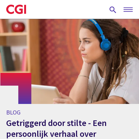
Skip
to
main
content
BLOG
Getriggerd door stilte - Een
persoonlijk verhaal over