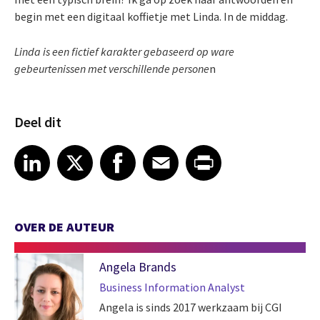
begin met een digitaal koffietje met Linda. In de middag.
Linda is een fictief karakter gebaseerd op ware
gebeurtenissen met verschillende persone
n
Deel dit
Share article on LinkedIn
Share article on X
Share article on Facebook
Share article on Email
Share article on Print
LinkedIn
X
Facebook
Email
Print
OVER DE AUTEUR
Angela Brands
Business Information Analyst
Angela is sinds 2017 werkzaam bij CGI