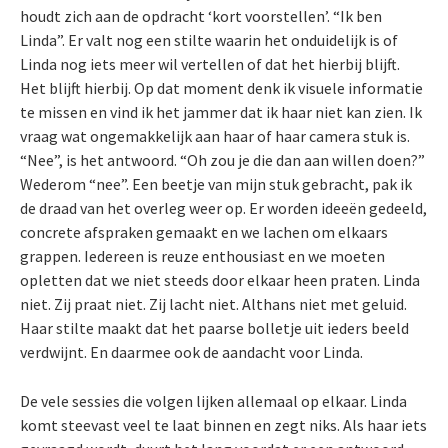
houdt zich aan de opdracht ‘kort voorstellen’. “Ik ben
Linda”. Er valt nog een stilte waarin het onduidelijk is of
Linda nog iets meer wil vertellen of dat het hierbij blijft.
Het blijft hierbij. Op dat moment denk ik visuele informatie
te missen en vind ik het jammer dat ik haar niet kan zien. Ik
vraag wat ongemakkelijk aan haar of haar camera stuk is.
“Nee”, is het antwoord. “Oh zou je die dan aan willen doen?”
Wederom “nee”. Een beetje van mijn stuk gebracht, pak ik
de draad van het overleg weer op. Er worden ideeën gedeeld,
concrete afspraken gemaakt en we lachen om elkaars
grappen. Iedereen is reuze enthousiast en we moeten
opletten dat we niet steeds door elkaar heen praten. Linda
niet. Zij praat niet. Zij lacht niet. Althans niet met geluid.
Haar stilte maakt dat het paarse bolletje uit ieders beeld
verdwijnt. En daarmee ook de aandacht voor Linda.
De vele sessies die volgen lijken allemaal op elkaar. Linda
komt steevast veel te laat binnen en zegt niks. Als haar iets