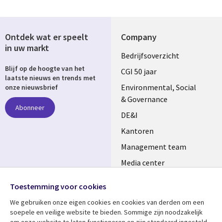
Ontdek wat er speelt
Company
in uw markt
Useful
Bedrijfsoverzicht
Blijf op de hoogte van het
links
CGI 50 jaar
laatste nieuws en trends met
NETHERLANDS
Environmental, Social
onze nieuwsbrief
& Governance
Abonneer
DE&I
Kantoren
Management team
Media center
Volg ons
Alliances
Toestemming voor cookies
Social
Perscentrum
We gebruiken onze eigen cookies en cookies van derden om een ​​
Media
soepele en veilige website te bieden. Sommige zijn noodzakelijk
NETHERLANDS
om onze website te laten functioneren en zijn standaard ingesteld.