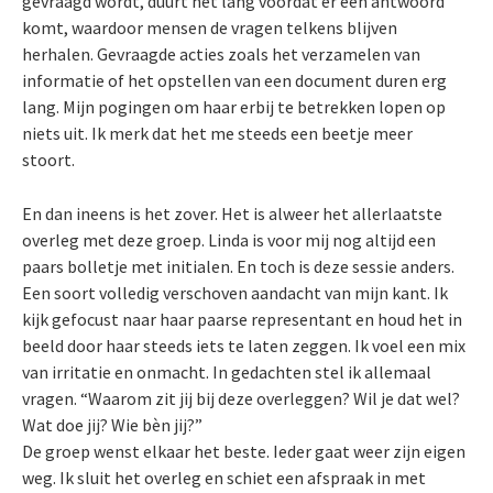
gevraagd wordt, duurt het lang voordat er een antwoord
komt, waardoor mensen de vragen telkens blijven
herhalen. Gevraagde acties zoals het verzamelen van
informatie of het opstellen van een document duren erg
lang. Mijn pogingen om haar erbij te betrekken lopen op
niets uit. Ik merk dat het me steeds een beetje meer
stoort.
En dan ineens is het zover. Het is alweer het allerlaatste
overleg met deze groep. Linda is voor mij nog altijd een
paars bolletje met initialen. En toch is deze sessie anders.
Een soort volledig verschoven aandacht van mijn kant. Ik
kijk gefocust naar haar paarse representant en houd het in
beeld door haar steeds iets te laten zeggen. Ik voel een mix
van irritatie en onmacht. In gedachten stel ik allemaal
vragen. “Waarom zit jij bij deze overleggen? Wil je dat wel?
Wat doe jij? Wie bèn jij?”
De groep wenst elkaar het beste. Ieder gaat weer zijn eigen
weg. Ik sluit het overleg en schiet een afspraak in met