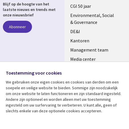
Blijf op de hoogte van het
links
CGI 50 jaar
laatste nieuws en trends met
NETHERLANDS
Environmental, Social
onze nieuwsbrief
& Governance
Abonneer
DE&I
Kantoren
Management team
Media center
Volg ons
Alliances
Toestemming voor cookies
Social
Perscentrum
We gebruiken onze eigen cookies en cookies van derden om een ​​
Media
soepele en veilige website te bieden. Sommige zijn noodzakelijk
NETHERLANDS
om onze website te laten functioneren en zijn standaard ingesteld.
Andere zijn optioneel en worden alleen met uw toestemming
Bekijk meer
Support
ingesteld om uw surfervaring te verbeteren. U kunt alle, geen of
slechts enkele van deze optionele cookies accepteren.
Library
Legal
Artikelen
Disclaimer
Links
NETHERLANDS
Blogs
Privacy