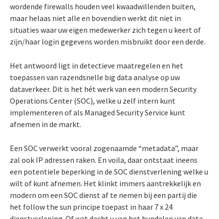
wordende firewalls houden veel kwaadwillenden buiten,
maar helaas niet alle en bovendien werkt dit niet in
situaties waar uw eigen medewerker zich tegen u keert of
zijn/haar login gegevens worden misbruikt door een derde.
Het antwoord ligt in detectieve maatregelen en het
toepassen van razendsnelle big data analyse op uw
dataverkeer. Dit is het hét werk van een modern Security
Operations Center (SOC), welke u zelf intern kunt
implementeren of als Managed Security Service kunt
afnemen in de markt.
Een SOC verwerkt vooral zogenaamde “metadata”, maar
zal ook IP adressen raken. En voila, daar ontstaat ineens
een potentiele beperking in de SOC dienstverlening welke u
wilt of kunt afnemen. Het klinkt immers aantrekkelijk en
modern om een SOC dienst af te nemen bij een partij die
het follow the sun principe toepast in haar 7 x 24
dienstverlening. Of wat dacht u van het bundelen van data