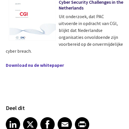
Cyber Security Challenges in the
Netherlands
Uit onderzoek, dat PAC
uitvoerde in opdracht van CGI,
blijkt dat Nederlandse
organisaties onvoldoende zijn
voorbereid op de onvermijdelijke
cyber breach.
Download nu de whitepaper
Deel dit
Share article on LinkedIn
Share article on X
Share article on Facebook
Share article on Email
Share article on Print
LinkedIn
X
Facebook
Email
Print