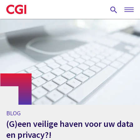
Skip
to
main
content
BLOG
(G)een veilige haven voor uw data
en privacy?!