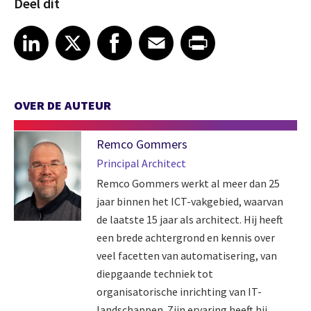
Deel dit
Share article on LinkedIn
Share article on X
Share article on Facebook
Share article on Email
Share article on Print
LinkedIn
X
Facebook
Email
Print
OVER DE AUTEUR
Remco Gommers
Principal Architect
Remco Gommers werkt al meer dan 25
jaar binnen het ICT-vakgebied, waarvan
de laatste 15 jaar als architect. Hij heeft
een brede achtergrond en kennis over
veel facetten van automatisering, van
diepgaande techniek tot
organisatorische inrichting van IT-
landschappen. Zijn ervaring heeft hij