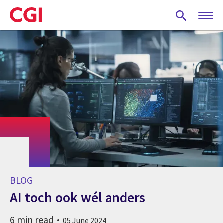
Skip
to
main
content
BLOG
AI toch ook wél anders
6 min read
05 June 2024