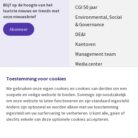
Blijf op de hoogte van het
links
CGI 50 jaar
laatste nieuws en trends met
NETHERLANDS
Environmental, Social
onze nieuwsbrief
& Governance
Abonneer
DE&I
Kantoren
Management team
Media center
Volg ons
Alliances
Toestemming voor cookies
Social
Perscentrum
We gebruiken onze eigen cookies en cookies van derden om een ​​
Media
soepele en veilige website te bieden. Sommige zijn noodzakelijk
NETHERLANDS
om onze website te laten functioneren en zijn standaard ingesteld.
Andere zijn optioneel en worden alleen met uw toestemming
Bekijk meer
Support
ingesteld om uw surfervaring te verbeteren. U kunt alle, geen of
slechts enkele van deze optionele cookies accepteren.
Library
Legal
Artikelen
Disclaimer
Links
NETHERLANDS
Blogs
Privacy