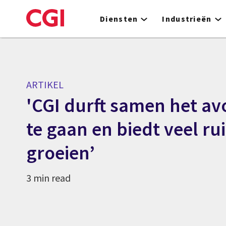
Skip
to
Diensten
Industrieën
main
content
ARTIKEL
'CGI durft samen het a
te gaan en biedt veel ru
groeien’
3 min read