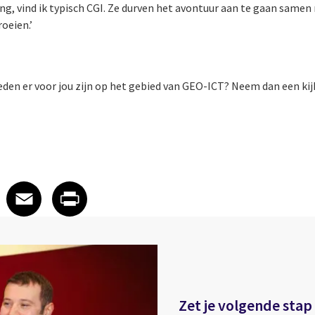
ling, vind ik typisch CGI. Ze durven het avontuur aan te gaan sam
oeien.’
en er voor jou zijn op het gebied van GEO-ICT? Neem dan een kij
 on LinkedIn
icle on X
e article on Facebook
Share article on Email
Share article on Print
Facebook
Email
Print
Zet je volgende stap