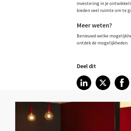
investering in je ontwikke
bieden veel ruimte om te gr
Meer weten?
Benieuwd welke mogelijkhed
ontdek de mogelijkheden.
Deel dit
Share article
Share art
Shar
LinkedIn
X