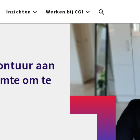
Inzichten
Werken bij CGI
vontuur aan
imte om te