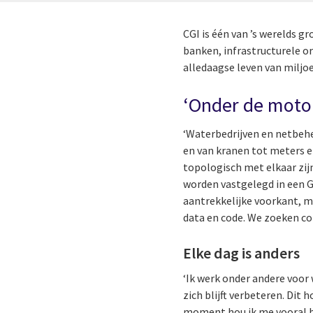
CGI is één van ’s werelds 
banken, infrastructurele or
alledaagse leven van miljo
‘Onder de motor
‘Waterbedrijven en netbehe
en van kranen tot meters en
topologisch met elkaar zij
worden vastgelegd in een G
aantrekkelijke voorkant, m
data en code. We zoeken c
Elke dag is anders
‘Ik werk onder andere voor
zich blijft verbeteren. Dit
moment hou ik me vooral be