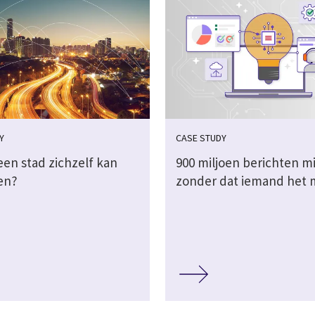
Y
CASE STUDY
een stad zichzelf kan
900 miljoen berichten m
en?
zonder dat iemand het 