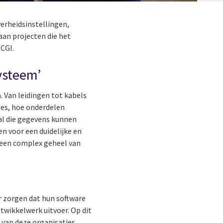
erheidsinstellingen,
aan projecten die het
 CGI.
ysteem’
 Van leidingen tot kabels
pes, hoe onderdelen
 al die gegevens kunnen
n voor een duidelijke en
h een complex geheel van
r zorgen dat hun software
ntwikkelwerk uitvoer. Op dit
 van deze organisaties,