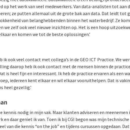
oed op het werk van veel medewerkers. Van data-analisten tot aan 
en; ze putten allemaal uit de grote bak aan data. Dat leidt tot 
trokkenheid van belanghebbenden binnen het waterbedrijf. Ze ko
n we zelf ook veel nieuwe inzichten op. Het is een hoop uitzoek
lkaar en komen we tot de beste oplossingen.’
b ik ook veel contact met collega’s in de GEO ICT Practice. We we
ulling daarop heb ik ook contact met de mensen binnen de practice
at is heel fijn en interessant. Ik heb de practice ervaren als een w
oep, iedereen kent elkaar en wil elkaar vooruithelpen. Dat is vak
s heel gezellig.’
aan
che kennis nodig in mijn vak. Maar klanten adviseren en meenemen 
k en daar geniet ik van. Toen ik bij CGI begon was mijn technische
eel van die kennis “on the job” en tijdens cursussen opgedaan. Da