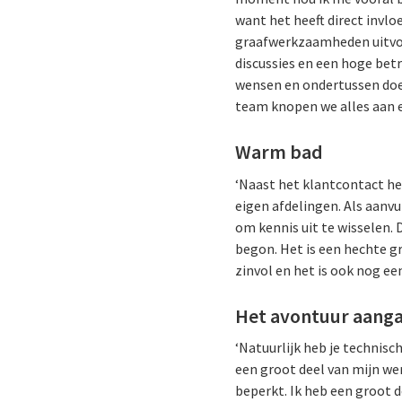
want het heeft direct invl
graafwerkzaamheden uitvoer
discussies en een hoge be
wensen en ondertussen doe
team knopen we alles aan e
Warm bad
‘Naast het klantcontact he
eigen afdelingen. Als aanv
om kennis uit te wisselen. D
begon. Het is een hechte gr
zinvol en het is ook nog een
Het avontuur aang
‘Natuurlijk heb je technis
een groot deel van mijn wer
beperkt. Ik heb een groot d