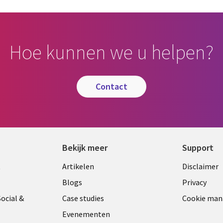
Hoe kunnen we u helpen?
contact
Bekijk meer
Support
Library
Legal
t
Artikelen
Disclaimer
Links
NETH
Blogs
Privacy
ANDS
NETHERLANDS
ocial &
Case studies
Cookie ma
Evenementen