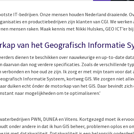
grootste IT-bedrijven. Onze mensen houden Nederland draaiende. Ov
ganisaties en productiebedrijven zijn klanten van CGI. We werken 
enen mensen raken. Maak kennis met Nikki Hulskes, GEO ICT’er bij
kap van het Geografisch Informatie S
erders dienen te beschikken over nauwkeurige en up-to-date data.
 daarvan dan nog verdere specificaties. Zoals de verschillende ty
n verbonden en hoe oud ze zijn. Ik zorg er met mijn team voor dat
eografisch Informatie Systeem, kortweg GIS. We zorgen niet allee
aar duiken echt ónder de motorkap van het GIS. Daar bevindt zic
onstant naar mogelijkheden om te optimaliseren.’
 waterbedrijven PWN, DUNEA en Vitens. Kortgezegd moet ik ervoo
 houdt onder andere in dat ik hun GIS beheer, problemen oplos en o
zig met datakwaliteit. Datakwaliteit is een belangrijk onderdeel