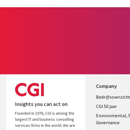
Company
Useful
Bedrijfsoverzich
Insights you can act on
links
CGI 50 jaar
Founded in 1976, CGI is among the
NETHERL
Environmental, S
largest IT and business consulting
Governance
services firms in the world. We are