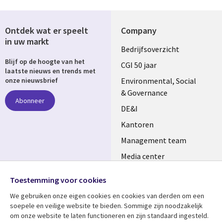
Ontdek wat er speelt
Company
in uw markt
Useful
Bedrijfsoverzicht
Blijf op de hoogte van het
links
CGI 50 jaar
laatste nieuws en trends met
NETHERLANDS
Environmental, Social
onze nieuwsbrief
& Governance
Abonneer
DE&I
Kantoren
Management team
Media center
Volg ons
Alliances
Toestemming voor cookies
Social
Perscentrum
We gebruiken onze eigen cookies en cookies van derden om een ​​
Media
soepele en veilige website te bieden. Sommige zijn noodzakelijk
NETHERLANDS
om onze website te laten functioneren en zijn standaard ingesteld.