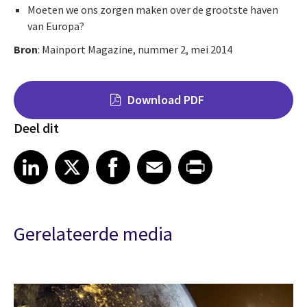
Moeten we ons zorgen maken over de grootste haven
van Europa?
Bron
: Mainport Magazine, nummer 2, mei 2014
Download PDF
Deel dit
Share on LinkedIn
Share on X
Share on Facebook
Share on Email
Share on Print
LinkedIn
X
Facebook
Email
Print
Gerelateerde media