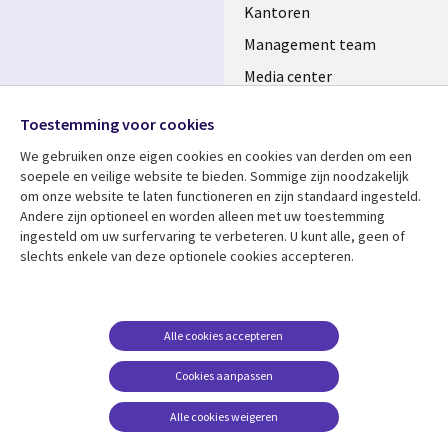
Kantoren
Management team
Media center
Volg ons
Alliances
Toestemming voor cookies
Social
Perscentrum
We gebruiken onze eigen cookies en cookies van derden om een ​​
Media
soepele en veilige website te bieden. Sommige zijn noodzakelijk
NETHERLANDS
om onze website te laten functioneren en zijn standaard ingesteld.
Andere zijn optioneel en worden alleen met uw toestemming
Bekijk meer
Support
ingesteld om uw surfervaring te verbeteren. U kunt alle, geen of
slechts enkele van deze optionele cookies accepteren.
Library
Legal
Artikelen
Disclaimer
Links
NETHERLANDS
Blogs
Privacy
NETHERLANDS
Case studies
Cookie management
Alle cookies accepteren
Evenementen
Cookies aanpassen
Podcasts
Alle cookies weigeren
Viewpoints