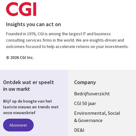
Insights you can act on
Founded in 1976, CGI is among the largest IT and business
consulting services firms in the world. We are insights-driven and
outcomes-focused to help accelerate returns on your investments.
© 2026 CGI Inc.
Ontdek wat er speelt
Company
in uw markt
Useful
Bedrijfsoverzicht
Blijf op de hoogte van het
links
CGI 50 jaar
laatste nieuws en trends met
NETHERLANDS
Environmental, Social
onze nieuwsbrief
& Governance
Abonneer
DE&I