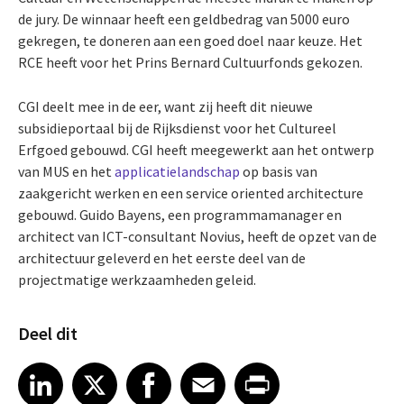
de jury. De winnaar heeft een geldbedrag van 5000 euro
gekregen, te doneren aan een goed doel naar keuze. Het
RCE heeft voor het Prins Bernard Cultuurfonds gekozen.
CGI deelt mee in de eer, want zij heeft dit nieuwe
subsidieportaal bij de Rijksdienst voor het Cultureel
Erfgoed gebouwd. CGI heeft meegewerkt aan het ontwerp
van MUS en het
applicatielandschap
op basis van
zaakgericht werken en een service oriented architecture
gebouwd. Guido Bayens, een programmamanager en
architect van ICT-consultant Novius, heeft de opzet van de
architectuur geleverd en het eerste deel van de
projectmatige werkzaamheden geleid.
Deel dit
Share article on LinkedIn
Share article on X
Share article on Facebook
Share article on Email
Share article on Print
LinkedIn
X
Facebook
Email
Print