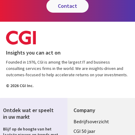
contact
Insights you can act on
Founded in 1976, CGI is among the largest IT and business
consulting services firms in the world. We are insights-driven and
outcomes-focused to help accelerate returns on your investments.
© 2026 CGI Inc.
Ontdek wat er speelt
Company
in uw markt
Useful
Bedrijfsoverzicht
Blijf op de hoogte van het
links
CGI 50 jaar
laatste nieuws en trends met