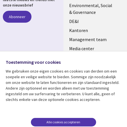
NETHERLANDS
Environmental, Social
onze nieuwsbrief
& Governance
Abonneer
DE&I
Kantoren
Management team
Media center
Volg ons
Alliances
Toestemming voor cookies
Social
Perscentrum
We gebruiken onze eigen cookies en cookies van derden om een ​​
Media
soepele en veilige website te bieden. Sommige zijn noodzakelijk
NETHERLANDS
om onze website te laten functioneren en zijn standaard ingesteld.
Andere zijn optioneel en worden alleen met uw toestemming
Bekijk meer
Support
ingesteld om uw surfervaring te verbeteren. U kunt alle, geen of
slechts enkele van deze optionele cookies accepteren.
Library
Legal
Artikelen
Disclaimer
Links
NETHERLANDS
Blogs
Privacy
NETHERLANDS
Case studies
Cookie management
Alle cookies accepteren