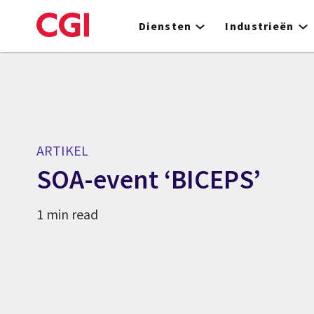
Skip
to
Diensten
Industrieën
main
content
ARTIKEL
SOA-event ‘BICEPS’
1 min read