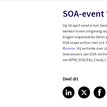
SOA-event 
Op 16 april vond in het Ge
werken in een omgeving waa
krijgen organisaties beter
SOA staan echter niet stil
Moreno
. Hij vertelde over
leveranciers van SOA-techn
van BPM, SOA/EAI, Cloud, 
Deel dit
Share article
Share art
Shar
LinkedIn
X