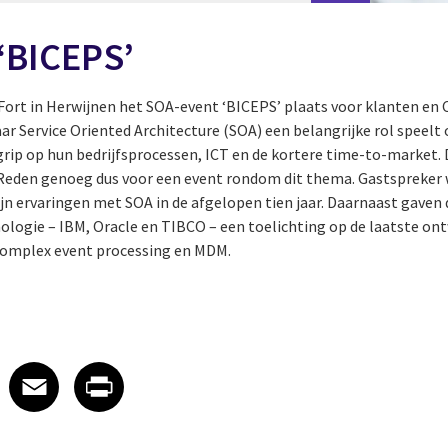
‘BICEPS’
oFort in Herwijnen het SOA-event ‘BICEPS’ plaats voor klanten en
r Service Oriented Architecture (SOA) een belangrijke rol speelt 
 grip op hun bedrijfsprocessen, ICT en de kortere time-to-market.
. Reden genoeg dus voor een event rondom dit thema. Gastspreker
 zijn ervaringen met SOA in de afgelopen tien jaar. Daarnaast gave
ologie – IBM, Oracle en TIBCO – een toelichting op de laatste on
Complex event processing en MDM.
 on LinkedIn
icle on X
e article on Facebook
Share article on Email
Share article on Print
Facebook
Email
Print