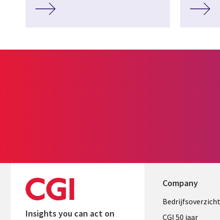
Company
Useful
Bedrijfsoverzich
Insights you can act on
links
CGI 50 jaar