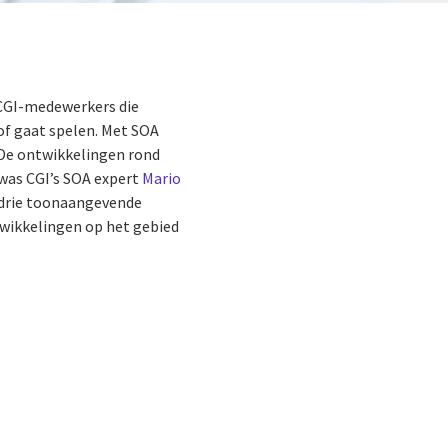
 CGI-medewerkers die
of gaat spelen. Met SOA
 De ontwikkelingen rond
 was CGI’s SOA expert
Mario
n drie toonaangevende
twikkelingen op het gebied