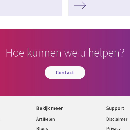
Hoe kunnen we u helpen?
contact
Bekijk meer
Support
Library
Legal
t
Artikelen
Disclaimer
Links
NETH
Blogs
Privacy