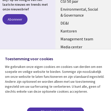
links
CGI 50 jaar
laatste nieuws en trends met
NETHERLANDS
Environmental, Social
onze nieuwsbrief
& Governance
Abonneer
DE&I
Kantoren
Management team
Media center
Volg ons
Alliances
Toestemming voor cookies
Social
Perscentrum
We gebruiken onze eigen cookies en cookies van derden om een ​​
Media
soepele en veilige website te bieden. Sommige zijn noodzakelijk
NETHERLANDS
om onze website te laten functioneren en zijn standaard ingesteld.
Andere zijn optioneel en worden alleen met uw toestemming
Bekijk meer
Support
ingesteld om uw surfervaring te verbeteren. U kunt alle, geen of
slechts enkele van deze optionele cookies accepteren.
Library
Legal
Artikelen
Disclaimer
Links
NETHERLANDS
Blogs
Privacy
Case studies
Cookie management