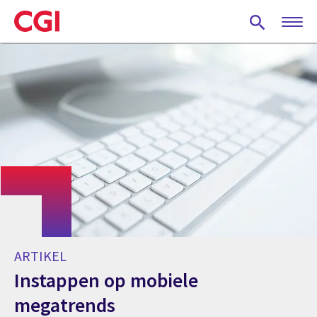
Skip
to
main
content
ARTIKEL
Instappen op mobiele
megatrends