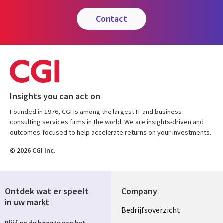
contact
Insights you can act on
Founded in 1976, CGI is among the largest IT and business
consulting services firms in the world. We are insights-driven and
outcomes-focused to help accelerate returns on your investments.
© 2026 CGI Inc.
Ontdek wat er speelt
Company
in uw markt
Useful
Bedrijfsoverzicht
Blijf op de hoogte van het