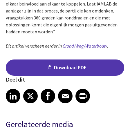
elkaar beïnvloed aan elkaar te koppelen. Laat iAMLAB de
aanjager zijn in dat proces, de partij die kan omdenken,
vraagstukken 360 graden kan ronddraaien en die met
oplossingen komt die eigenlijk morgen pas uitgevonden
hadden moeten worden.”
Dit artikel verscheen eerder in
Grond/Weg/Waterbouw
.
Download PDF
Deel dit
Share on LinkedIn
Share on X
Share on Facebook
Share on Email
Share on Print
LinkedIn
X
Facebook
Email
Print
Gerelateerde media