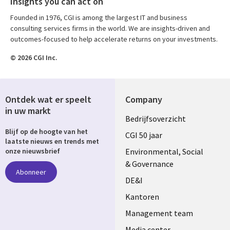
Insights you can act on
Founded in 1976, CGI is among the largest IT and business
consulting services firms in the world. We are insights-driven and
outcomes-focused to help accelerate returns on your investments.
© 2026 CGI Inc.
Ontdek wat er speelt
Company
in uw markt
Useful
Bedrijfsoverzicht
Blijf op de hoogte van het
links
CGI 50 jaar
laatste nieuws en trends met
NETHERLANDS
Environmental, Social
onze nieuwsbrief
& Governance
Abonneer
DE&I
Kantoren
Management team
Media center