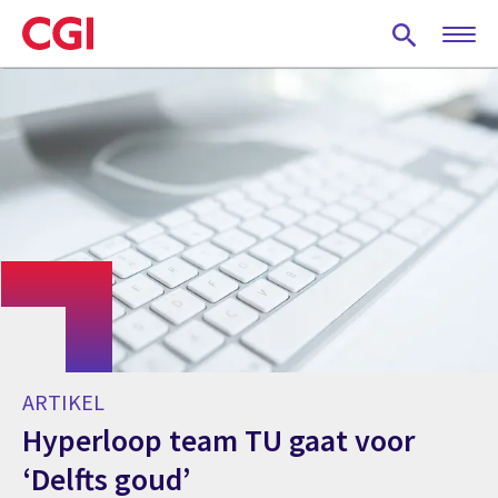
Skip
to
main
content
ARTIKEL
Hyperloop team TU gaat voor
‘Delfts goud’