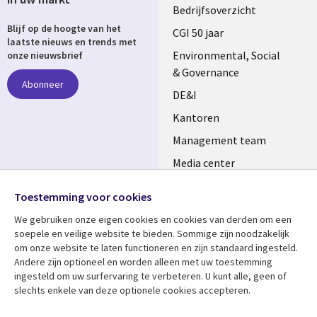
Useful
Bedrijfsoverzicht
Blijf op de hoogte van het
links
CGI 50 jaar
laatste nieuws en trends met
NETHERLANDS
Environmental, Social
onze nieuwsbrief
& Governance
Abonneer
DE&I
Kantoren
Management team
Media center
Volg ons
Alliances
Toestemming voor cookies
Social
Perscentrum
We gebruiken onze eigen cookies en cookies van derden om een ​​
Media
soepele en veilige website te bieden. Sommige zijn noodzakelijk
NETHERLANDS
om onze website te laten functioneren en zijn standaard ingesteld.
Andere zijn optioneel en worden alleen met uw toestemming
Bekijk meer
Support
ingesteld om uw surfervaring te verbeteren. U kunt alle, geen of
slechts enkele van deze optionele cookies accepteren.
Library
Legal
Artikelen
Disclaimer