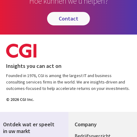
Hoe kunnen we u helpen?
contact
Insights you can act on
Founded in 1976, CGI is among the largest IT and business
consulting services firms in the world. We are insights-driven and
outcomes-focused to help accelerate returns on your investments.
© 2026 CGI Inc.
Ontdek wat er speelt
Company
in uw markt
Useful
Bedrijfsoverzicht