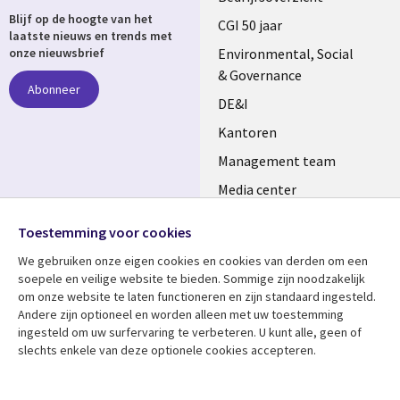
Blijf op de hoogte van het
links
CGI 50 jaar
laatste nieuws en trends met
NETHERLANDS
Environmental, Social
onze nieuwsbrief
& Governance
Abonneer
DE&I
Kantoren
Management team
Media center
Volg ons
Alliances
Toestemming voor cookies
Social
Perscentrum
We gebruiken onze eigen cookies en cookies van derden om een ​​
Media
soepele en veilige website te bieden. Sommige zijn noodzakelijk
NETHERLANDS
om onze website te laten functioneren en zijn standaard ingesteld.
Andere zijn optioneel en worden alleen met uw toestemming
Bekijk meer
Support
ingesteld om uw surfervaring te verbeteren. U kunt alle, geen of
slechts enkele van deze optionele cookies accepteren.
Library
Legal
Artikelen
Disclaimer
Links
NETHERLANDS
Blogs
Privacy