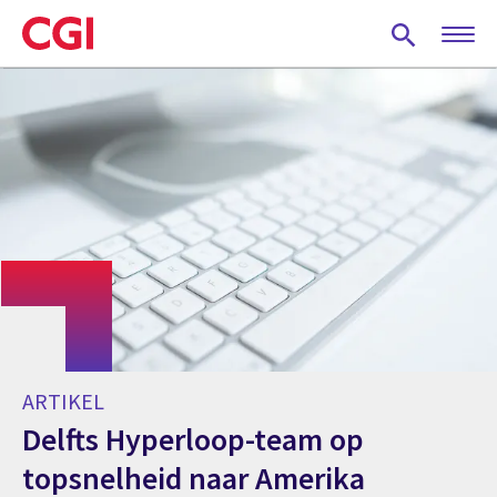
Skip
to
main
content
ARTIKEL
Delfts Hyperloop-team op
topsnelheid naar Amerika