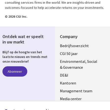
consulting services firms in the world. We are insights-driven and
outcomes-focused to help accelerate returns on your investments.
© 2026 CGI Inc.
Ontdek wat er speelt
Company
in uw markt
Useful
Bedrijfsoverzicht
Blijf op de hoogte van het
links
CGI 50 jaar
laatste nieuws en trends met
NETHERLANDS
Environmental, Social
onze nieuwsbrief
& Governance
Abonneer
DE&I
Kantoren
Management team
Media center
Volg ons
Alliances