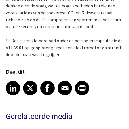
denken over de vraag wat de hoge snelheden betekenen
voor stations van de toekomst. CGI en Rijkswaterstaat
richten zich op de IT-component en sparren met het team
over de security en communicatie van de pod.
*= Dat is een kleinere pod onder de passagierscapsule die de
ATLAS 01 op gang brengt met een elektromotor en afremt
door de baan vast te grijpen.
Deel dit
Share article on LinkedIn
Share article on X
Share article on Facebook
Share article on Email
Share article on Print
LinkedIn
X
Facebook
Email
Print
Gerelateerde media