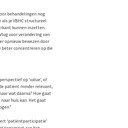
e voor behandelingen nog
 als je VBHC structureel
oorkant kunnen inzetten.
t Vlug voor verandering van
keer opnieuw bewezen door
je beter concentreren op die
perspectief op ‘value’, of
de patiënt minder relevant,
, maar wat daarna? Hoe gaat
 naar huis kan. Het gaat
ogen.”
ert ‘patiëntparticipatie’
omt tegemoet aan het