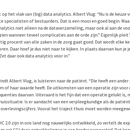
op het vlak van (big) data analytics. Albert Vlug: “Nu is de keuz
e specialisten of bestuurders. Dat is een mooi en goed begin. Maar
analytics niet alleen na de dataverzameling, maar ook al aan de v
 zien wanneer teveel complicaties aan de orde zijn.” Eigenlijk plei
ntig procent van alle zaken in de zorg gaat goed. Dat wordt elke 
ren. Daar hoef je dus niet naar te kijken. In plaats daarvan kun je 
Zet daar ook data analytics voor in.”
indt Albert Vlug, is luisteren naar de patiënt. “Die heeft een ander 
m of haar waarde heeft. De uitkomsten van een operatie zijn voor 
uenties daarvan. Uiteraard is het fijn dat een operatie gelukt is
huissituatie. Is er aandacht van een verpleegkundige als de patiënt
e overlevingscijfers. Vooral het traject thuis moet worden meegew
2.0 zijn in ons land nog nauwelijks ontwikkeld, zo vertelt de exp
rom zet CGI deze ontwikkelingen in een breder perspectief. Dat k