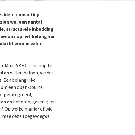
esident consulting
zien wel een aantal
e, structurele inbedding
n we ons op het belang van
dacht voor in value-
n. Maar VBHC is nu nog te
anten willen helpen, we dat
s. Een belangrijke
t om een open-source
or geïntegreerd,
elen en beheren, geven geen
en? Op welke manier of wie
aarmee deze toegevoegde