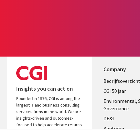
Company
Useful
Bedrijfsoverzich
Insights you can act on
links
CGI 50 jaar
Founded in 1976, CGI is among the
NETHERL
Environmental, S
largest IT and business consulting
Governance
services firms in the world. We are
insights-driven and outcomes-
DE&I
focused to help accelerate returns
Kantoren
on your investments.
Management te