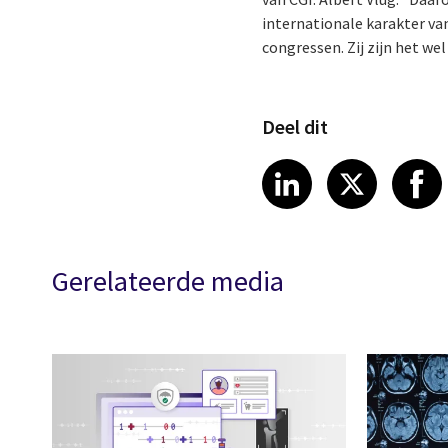
internationale karakter v
congressen. Zij zijn het w
Deel dit
Share article
Share art
Shar
LinkedIn
X
Gerelateerde media