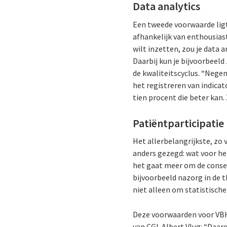
Data analytics
Een tweede voorwaarde ligt 
afhankelijk van enthousiast
wilt inzetten, zou je data 
Daarbij kun je bijvoorbeeld
de kwaliteitscyclus. “Nege
het registreren van indicato
tien procent die beter kan. 
Patiëntparticipatie
Het allerbelangrijkste, zo v
anders gezegd: wat voor he
het gaat meer om de conseq
bijvoorbeeld nazorg in de t
niet alleen om statistisch
Deze voorwaarden voor VBHC 
van CGI. Albert Vlug: “Daa