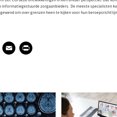
an informatiegestuurde zorgaanbieders. De meeste specialisten k
el gewend om over grenzen heen te kijken voor hun beroepsrichtlij
 on LinkedIn
icle on X
e article on Facebook
Share article on Email
Share article on Print
Facebook
Email
Print