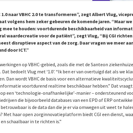
1.0 naar VBHC 2.0 te transformeren”, zegt Albert Vlug, vicepr
gaat volgens hem zeker gebeuren de komende jaren. “Maar we 
mee te houden: voortdurende beschikbaarheid van informati
ral waardecreatie voor de patiënt”, zegt Vlug, “Bij CGI richte
meest disruptieve aspect van de zorg. Daar vragen we meer aan
und door ICT.”
nwerkingen op VBHC-gebied, zoals die met de Santeon ziekenhuize
Dat bedoelt Vlug met ‘1.0’. “Ik ben er van overtuigd dat als we kl
en. Dan wordt VBHC de basis voor een alternatieve kwaliteitscyclu
 informatie voortdurend realtime beschikbaar hebben.” Dat vraag
, op een ‘technologie-onafhankelijke’-manier – ondersteunend vo
“Bedrijven die bijvoorbeeld databases van een EPD of ERP ontwikk
 betrouwbaar is de data dan die je er via omwegen uit weet te hal
? Met haar open zorginnovatieplatform biedt CGI een dienst, w
en schaalbaar in te richten is.”