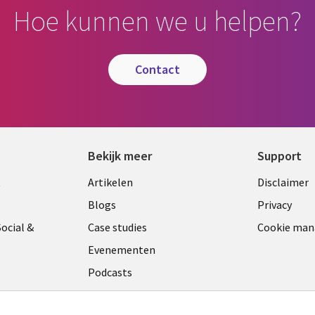
Hoe kunnen we u helpen?
contact
Bekijk meer
Support
Library
Legal
t
Artikelen
Disclaimer
Links
NETH
Blogs
Privacy
ANDS
NETHERLANDS
ocial &
Case studies
Cookie ma
Evenementen
Podcasts
Viewpoints
am