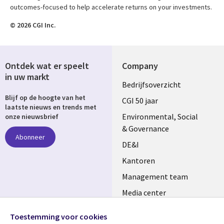
outcomes-focused to help accelerate returns on your investments.
© 2026 CGI Inc.
Ontdek wat er speelt
Company
in uw markt
Useful
Bedrijfsoverzicht
Blijf op de hoogte van het
links
CGI 50 jaar
laatste nieuws en trends met
NETHERLANDS
Environmental, Social
onze nieuwsbrief
& Governance
Abonneer
DE&I
Kantoren
Management team
Media center
Volg ons
Alliances
Toestemming voor cookies