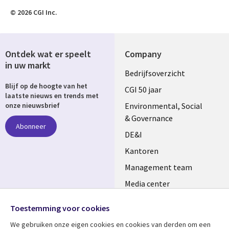
© 2026 CGI Inc.
Ontdek wat er speelt
Company
in uw markt
Useful
Bedrijfsoverzicht
Blijf op de hoogte van het
links
CGI 50 jaar
laatste nieuws en trends met
NETHERLANDS
Environmental, Social
onze nieuwsbrief
& Governance
Abonneer
DE&I
Kantoren
Management team
Media center
Volg ons
Alliances
Toestemming voor cookies
Social
Perscentrum
We gebruiken onze eigen cookies en cookies van derden om een ​​
Media