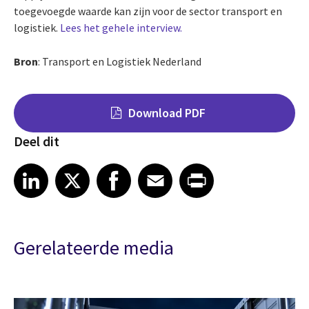
toegevoegde waarde kan zijn voor de sector transport en
logistiek.
Lees het gehele interview.
Bron
:
Transport en Logistiek Nederland
Download PDF
Deel dit
Share on LinkedIn
Share on X
Share on Facebook
Share on Email
Share on Print
LinkedIn
X
Facebook
Email
Print
Gerelateerde media