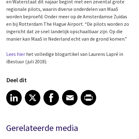
en Waterstaat dit najaar begint met een zevental grote
regionale pilots, waarin diverse onderdelen van MaaS
worden beproefd. Onder meer op de Amsterdamse Zuidas
en bij Rotterdam The Hague Airport. “De pilots worden zo
ingericht dat ze snel landelijk opschaalbaar zijn. Op die
manier kan MaaS in Nederland echt van de grond komen.”
Lees hier
het volledige blogartikel van Laurens Lapré in
iBestuur (juli 2018).
Deel dit
Share article on LinkedIn
Share article on X
Share article on Facebook
Share article on Email
Share article on Print
LinkedIn
X
Facebook
Email
Print
Gerelateerde media