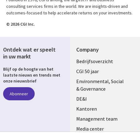
consulting services firms in the world. We are insights-driven and
outcomes-focused to help accelerate returns on your investments.
© 2026 CGI Inc.
Ontdek wat er speelt
Company
in uw markt
Useful
Bedrijfsoverzicht
Blijf op de hoogte van het
links
CGI 50 jaar
laatste nieuws en trends met
NETHERLANDS
Environmental, Social
onze nieuwsbrief
& Governance
Abonneer
DE&I
Kantoren
Management team
Media center
Volg ons
Alliances