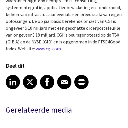
waaronder high-end bedrijfs- en IT-consulting,
systeemintegratie, applicatieontwikkeling en –onderhoud,
beheer van infrastructuur evenals een breed scala van eigen
oplossingen. De op jaarbasis berekende omzet van CGI is
ongeveer $ 10 miljard met een geschatte orderportefeuille
van ongeveer $ 18 miljard. CGI is beursgenoteerd op de TSX
(GIB.A) en de NYSE (GIB) en is opgenomen in de FTSE4Good
Index. Website:
www.cgi.com
.
Deel dit
Share article on LinkedIn
Share article on X
Share article on Facebook
Share article on Email
Share article on Print
LinkedIn
X
Facebook
Email
Print
Gerelateerde media