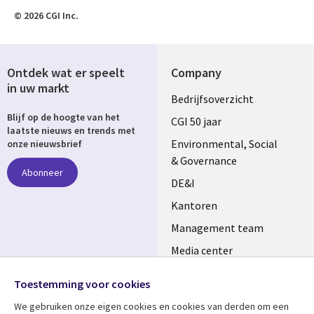
© 2026 CGI Inc.
Ontdek wat er speelt
Company
in uw markt
Useful
Bedrijfsoverzicht
Blijf op de hoogte van het
links
CGI 50 jaar
laatste nieuws en trends met
NETHERLANDS
Environmental, Social
onze nieuwsbrief
& Governance
Abonneer
DE&I
Kantoren
Management team
Media center
Volg ons
Alliances
Toestemming voor cookies
Social
Perscentrum
We gebruiken onze eigen cookies en cookies van derden om een ​​
Media