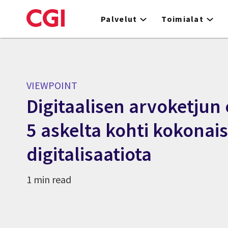
Skip
to
Palvelut
Toimialat
main
content
VIEWPOINT
Digitaalisen arvoketjun 
5 askelta kohti kokonais
digitalisaatiota
1 min read