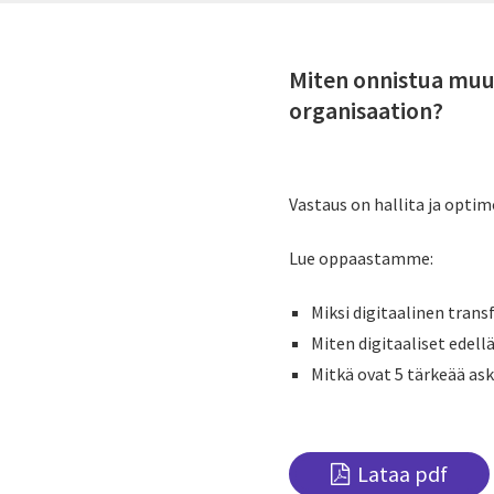
Miten onnistua muut
organisaation?
Vastaus on hallita ja opti
Lue oppaastamme:
Miksi digitaalinen trans
Miten digitaaliset edellä
Mitkä ovat 5 tärkeää ask
Lataa pdf