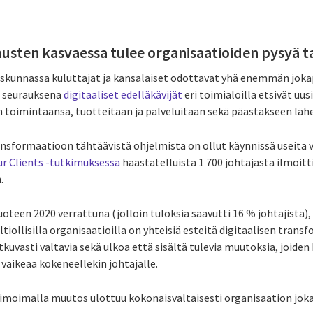
musten kasvaessa tulee organisaatioiden pysyä 
eiskunnassa kuluttajat ja kansalaiset odottavat yhä enemmän joka
n seurauksena
digitaaliset edelläkävijät
eri toimialoilla etsivät uu
 toimintaansa, tuotteitaan ja palveluitaan sekä päästäkseen läh
ansformaatioon tähtäävistä ohjelmista on ollut käynnissä useita vu
ur Clients -tutkimuksessa
haastatelluista 1 700 johtajasta ilmoit
.
teen 2020 verrattuna (jolloin tuloksia saavutti 16 % johtajista), 
valtiollisilla organisaatioilla on yhteisiä esteitä digitaalisen trans
kuvasti valtavia sekä ulkoa että sisältä tulevia muutoksia, joide
vaikeaa kokeneellekin johtajalle.
timoimalla muutos ulottuu kokonaisvaltaisesti organisaation jokai