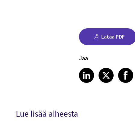
Lataa PDF
Jaa
Share on Link
Share on
Sha
LinkedIn
X
Lue lisää aiheesta