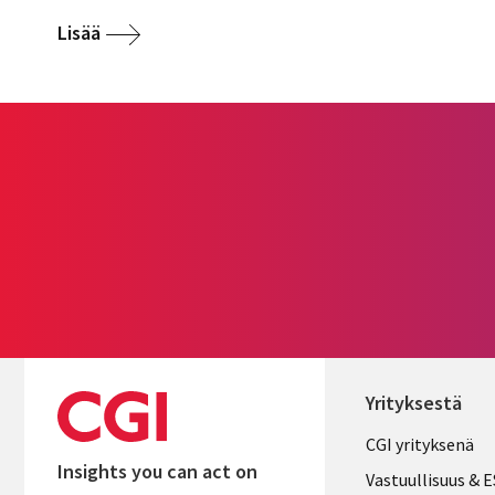
Lisää
Yrityksestä
Useful
CGI yrityksenä
Insights you can act on
links
Vastuullisuus & 