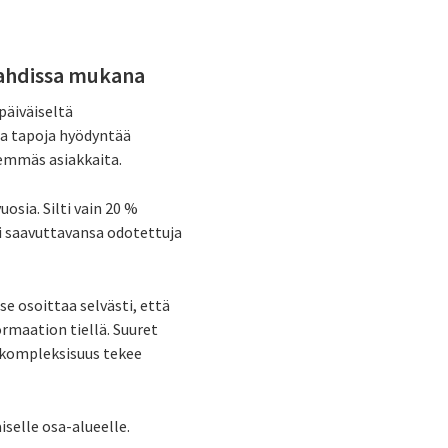
tahdissa mukana
päiväiseltä
sia tapoja hyödyntää
emmäs asiakkaita.
osia. Silti vain 20 %
ti saavuttavansa odotettuja
se osoittaa selvästi, että
formaation tiellä. Suuret
n kompleksisuus tekee
selle osa-alueelle.