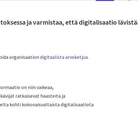
oksessa ja varmistaa, että digitalisaatio lävist
moida organisaatio
n
digitaalista arvoketjua
.
formaatio on niin vaikeaa,
kävijät ratkaisevat haasteita ja
elta kohti kokonaisvaltaista digitalisaatiota