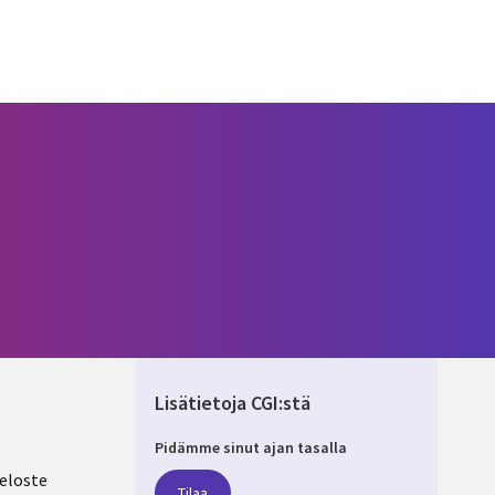
Lisätietoja CGI:stä
Pidämme sinut ajan tasalla
ND
eloste
Tilaa