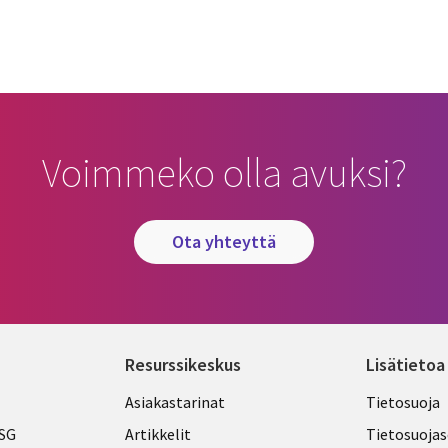
Voimmeko olla avuksi?
ota yhteyttä
Resurssikeskus
Lisätietoa
Library
Legal
Asiakastarinat
Tietosuoja
Links
FINLA
ESG
Artikkelit
Tietosuojas