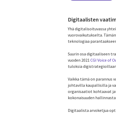
Digitaalisten vaati
Yhä digitalisoituvassa yht
vuorovaikutukselta. Tämä
teknologiaa parantaakseen
Suurin osa digitaaliseen tr
vuoden 2021
CGI Voice of O
tuloksia digistrategioillaan
Vaikka tämä on parannus vuo
johtavilla kaupallisilla ja 
organisaatiot kohtaavat jat
kokonaisuuden hallinnasta 
Digitaalista arvoketjua op