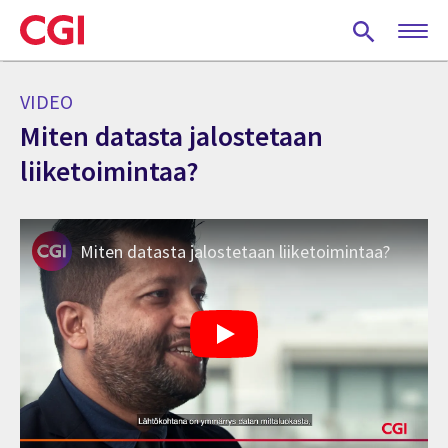
Skip
to
main
content
VIDEO
Miten datasta jalostetaan
liiketoimintaa?
Miten datasta jalostetaan liiketoimintaa?