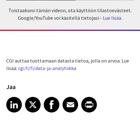
Toistaaksesi tämän videon, ota käyttöön tilastoevästeet.
Google/YouTube voi käsitellä tietojasi -
Lue lisää
.
CGI auttaa tuottamaan datasta tietoa, jolla on arvoa. Lue
lisää:
cgi.fi/fi/data-ja-analytiikka
Jaa
Share article on LinkedIn
Share article on X
Share article on Facebook
Share article on Email
Share article on Print
LinkedIn
X
Facebook
Email
Print