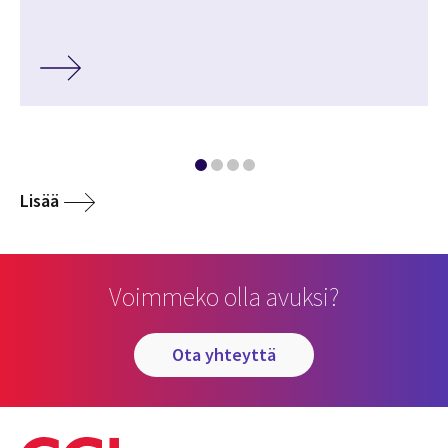
Lisää
Voimmeko olla avuksi?
ota yhteyttä