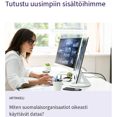
Tutustu uusimpiin sisältöihimme
ARTIKKELI
Miten suomalaisorganisaatiot oikeasti
käyttävät dataa?