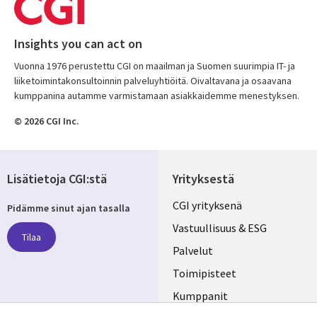
Insights you can act on
Vuonna 1976 perustettu CGI on maailman ja Suomen suurimpia IT- ja
liiketoimintakonsultoinnin palveluyhtiöitä. Oivaltavana ja osaavana
kumppanina autamme varmistamaan asiakkaidemme menestyksen.
© 2026 CGI Inc.
Lisätietoja CGI:stä
Yrityksestä
Useful
CGI yrityksenä
Pidämme sinut ajan tasalla
links
Vastuullisuus & ESG
Tilaa
FINLAND
Palvelut
Toimipisteet
Kumppanit
Seuraa meitä