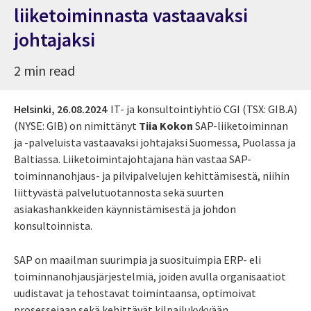
liiketoiminnasta vastaavaksi
johtajaksi
2 min read
Helsinki,
26.08.2024
IT- ja konsultointiyhtiö
CGI (TSX: GIB.A)
(NYSE: GIB) on
nimittänyt
Tiia Kokon
SAP-liiketoiminnan
ja -palveluista vastaavaksi johtajaksi Suomessa, Puolassa ja
Baltiassa. Liiketoimintajohtajana hän vastaa SAP-
toiminnanohjaus- ja pilvipalvelujen kehittämisestä, niihin
liittyvästä palvelutuotannosta sekä suurten
asiakashankkeiden käynnistämisestä ja johdon
konsultoinnista.
SAP on maailman suurimpia ja suosituimpia ERP- eli
toiminnanohjausjärjestelmiä, joiden avulla organisaatiot
uudistavat ja tehostavat toimintaansa, optimoivat
prosessejaan sekä kehittävät kilpailukykyään.