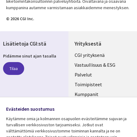
liiketoimintakonsultoinnin palveluyhtiöitä. Oivaltavana ja osaavana
kumppanina autamme varmistamaan asiakkaidemme menestyksen.
© 2026 CGI Inc.
Lisätietoja CGI:stä
Yrityksestä
Useful
CGI yrityksenä
Pidämme sinut ajan tasalla
links
Vastuullisuus & ESG
Tilaa
FINLAND
Palvelut
Toimipisteet
Kumppanit
Seuraa meitä
Uutishuone
Evästeiden suostumus
Social
Ura CGI:llä
Käytämme omia ja kolmannen osapuolen evästeitämme sujuvan ja
Media
turvallisen verkkosivuston tarjoamiseksi. Jotkut ovat
FINLAND
välttämättömiä verkkosivustomme toiminnan kannalta ja ne on
asetettu oletuksena. Toiset ovat valinnaisia ​​ja asetetaan vain