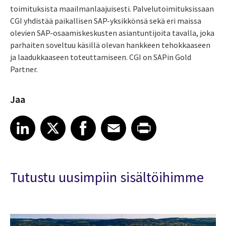
toimituksista maailmanlaajuisesti. Palvelutoimituksissaan
CGI yhdistää paikallisen SAP-yksikkönsä sekä eri maissa
olevien SAP-osaamiskeskusten asiantuntijoita tavalla, joka
parhaiten soveltuu käsillä olevan hankkeen tehokkaaseen
ja laadukkaaseen toteuttamiseen. CGI on SAPin Gold
Partner.
Jaa
Share article on LinkedIn
Share article on X
Share article on Facebook
Share article on Email
Share article on Print
LinkedIn
X
Facebook
Email
Print
Tutustu uusimpiin sisältöihimme