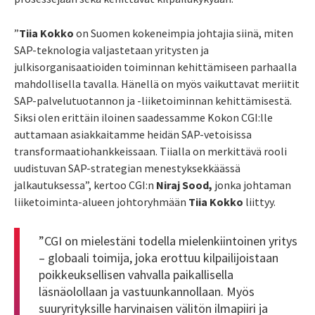
”
Tiia Kokko
on Suomen kokeneimpia johtajia siinä, miten
SAP-teknologia valjastetaan yritysten ja
julkisorganisaatioiden toiminnan kehittämiseen parhaalla
mahdollisella tavalla. Hänellä on myös vaikuttavat meriitit
SAP-palvelutuotannon ja -liiketoiminnan kehittämisestä.
Siksi olen erittäin iloinen saadessamme Kokon CGI:lle
auttamaan asiakkaitamme heidän SAP-vetoisissa
transformaatiohankkeissaan. Tiialla on merkittävä rooli
uudistuvan SAP-strategian menestyksekkäässä
jalkautuksessa”, kertoo CGI:n
Niraj Sood,
jonka johtaman
liiketoiminta-alueen johtoryhmään
Tiia Kokko
liittyy.
”CGI on mielestäni todella mielenkiintoinen yritys
– globaali toimija, joka erottuu kilpailijoistaan
poikkeuksellisen vahvalla paikallisella
läsnäolollaan ja vastuunkannollaan. Myös
suuryrityksille harvinaisen välitön ilmapiiri ja