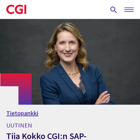
Skip
to
main
content
Tietopankki
UUTINEN
Tiia Kokko CGI:n SAP-