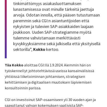
tinkimättömyys asiakasluottamuksen
lunastamisessa ovat minulle tärkeitä jaettuja
arvoja. Odotan innolla, että pääsen tutustumaan
paremmin sekä CGI:n asiantuntijoiden että
nykyisten ja tulevien SAP-asiakkaiden laajaan
joukkoon. Uuden SAP-strategiamme myötä
tulemme vahvistamaan merkittävästi
kyvykkyyksiämme sekä julkisella että yksityisellä
sektorilla”,
Kokko
kertoo.
Tiia Kokko
aloittaa CGI:llä 1.9.2024. Aiemmin hän on
työskennellyt johtotehtävissä useissa kansainvälisissä
yhtiöissä liiketoiminnan johtamisen, strategisen
kehittämisen ja digitaalisen muutoksen läpiviemisen
konsultoinnin parissa.
CGI on investoinut SAP-osaamiseen yli 30 vuoden ajan ja
saavuttanut vahvan kokemuksen vaativista SAP-