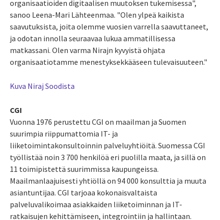
organisaatioiden digitaalisen muutoksen tukemisessa",
sanoo Leena-Mari Lähteenmaa. "Olen ylpeä kaikista
saavutuksista, joita olemme vuosien varrella saavuttaneet,
ja odotan innolla seuraavaa lukua ammatillisessa
matkassani. Olen varma Nirajn kyvyistä ohjata
organisaatiotamme menestyksekkääseen tulevaisuuteen."
Kuva Niraj Soodista
CGI
Vuonna 1976 perustettu CGI on maailman ja Suomen
suurimpia riippumattomia IT- ja
liiketoimintakonsultoinnin palveluyhtiöitä. Suomessa CGI
työllistää noin 3 700 henkilöä eri puolilla maata, ja sillä on
11 toimipistettä suurimmissa kaupungeissa.
Maailmanlaajuisesti yhtiöllä on 94 000 konsulttia ja muuta
asiantuntijaa. CGI tarjoaa kokonaisvaltaista
palveluvalikoimaa asiakkaiden liiketoiminnan ja IT-
ratkaisujen kehittämiseen, integrointiin ja hallintaan.