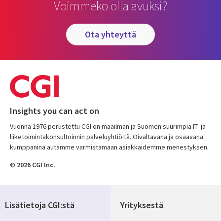
Voimmeko olla avuksi?
ota yhteyttä
Insights you can act on
Vuonna 1976 perustettu CGI on maailman ja Suomen suurimpia IT- ja
liiketoimintakonsultoinnin palveluyhtiöitä. Oivaltavana ja osaavana
kumppanina autamme varmistamaan asiakkaidemme menestyksen.
© 2026 CGI Inc.
Lisätietoja CGI:stä
Yrityksestä