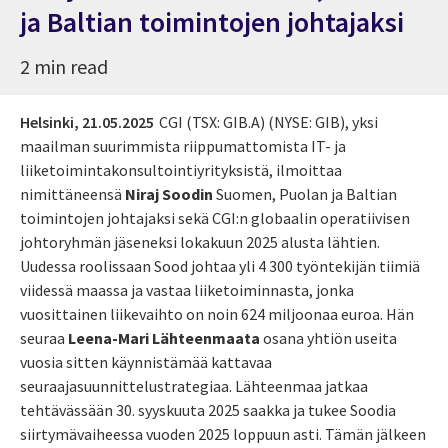
ja Baltian toimintojen johtajaksi
2 min read
Helsinki,
21.05.2025
CGI (TSX: GIB.A) (NYSE: GIB), yksi
maailman suurimmista riippumattomista IT- ja
liiketoimintakonsultointiyrityksistä, ilmoittaa
nimittäneensä
Niraj Soodin
Suomen, Puolan ja Baltian
toimintojen johtajaksi sekä CGI:n globaalin operatiivisen
johtoryhmän jäseneksi lokakuun 2025 alusta lähtien.
Uudessa roolissaan Sood johtaa yli 4 300 työntekijän tiimiä
viidessä maassa ja vastaa liiketoiminnasta, jonka
vuosittainen liikevaihto on noin 624 miljoonaa euroa. Hän
seuraa
Leena-Mari Lähteenmaata
osana yhtiön useita
vuosia sitten käynnistämää kattavaa
seuraajasuunnittelustrategiaa. Lähteenmaa jatkaa
tehtävässään 30. syyskuuta 2025 saakka ja tukee Soodia
siirtymävaiheessa vuoden 2025 loppuun asti. Tämän jälkeen