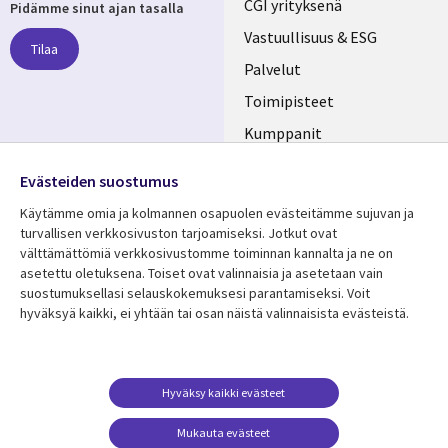
Useful
CGI yrityksenä
Pidämme sinut ajan tasalla
links
Vastuullisuus & ESG
Tilaa
FINLAND
Palvelut
Toimipisteet
Kumppanit
Seuraa meitä
Uutishuone
Evästeiden suostumus
Social
Ura CGI:llä
Käytämme omia ja kolmannen osapuolen evästeitämme sujuvan ja
Media
turvallisen verkkosivuston tarjoamiseksi. Jotkut ovat
FINLAND
välttämättömiä verkkosivustomme toiminnan kannalta ja ne on
asetettu oletuksena. Toiset ovat valinnaisia ​​ja asetetaan vain
Resurssikeskus
Lisätietoa
suostumuksellasi selauskokemuksesi parantamiseksi. Voit
hyväksyä kaikki, ei yhtään tai osan näistä valinnaisista evästeistä.
Library
Legal
Asiakastarinat
Tietosuoja
Links
FINLAND
Artikkelit
Tietosuojaseloste
FINLAND
Blogit
Käyttöehdot
Hyväksy kaikki evästeet
Tapahtumat
Yhteystiedot
Mukauta evästeet