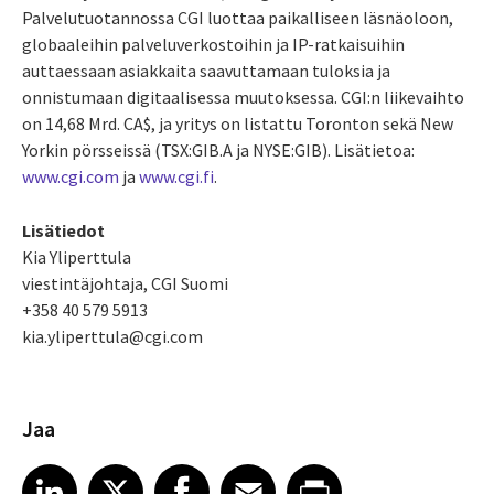
Palvelutuotannossa CGI luottaa paikalliseen läsnäoloon,
globaaleihin palveluverkostoihin ja IP-ratkaisuihin
auttaessaan asiakkaita saavuttamaan tuloksia ja
onnistumaan digitaalisessa muutoksessa. CGI:n liikevaihto
on 14,68 Mrd. CA$, ja yritys on listattu Toronton sekä New
Yorkin pörsseissä (TSX:GIB.A ja NYSE:GIB). Lisätietoa:
www.cgi.com
ja
www.cgi.fi
.
Lisätiedot
Kia Yliperttula
viestintäjohtaja, CGI Suomi
+358 40 579 5913
kia.yliperttula@cgi.com
Jaa
Share article on LinkedIn
Share article on X
Share article on Facebook
Share article on Email
Share article on Print
LinkedIn
X
Facebook
Email
Print