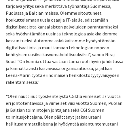
tarjoava yritys sekä merkittävä työnantaja Suomessa,
Puolassa ja Baltian maissa. Olemme sitoutuneet
houkuttelemaan uusia osaajia IT-alalle, edistämään
digitalisaatiota kansalaisten palveluiden parantamiseksi
sekä hyödyntämään uusinta teknologiaa asiakkaidemme
kasvun tueksi. Autamme asiakkaitamme hyödyntämään
digitalisaatiota ja muuttamaan teknologian nopean
kehityksen uusiksi kasvumahdollisuuksiksi", sanoo Niraj
Sood. "On kunnia ottaa vastaan tämä rooli hyvin johdetussa
ja kannattavasti kasvavassa organisaatiossa, ja jatkaa
Leena-Marin työtä erinomaisen henkilöstötyytyväisyyden
rakentamisessa.”
"Olen nauttinut työskentelystä CGI:llä viimeiset 17 vuotta
eri johtotehtävissä ja viimeiset viisi vuotta Suomen, Puolan
ja Baltian toimintojen johtajana sekä CGI Suomen
toimitusjohtajana. Olen päättänyt jatkaa uraani
hallitusammattilaisena ja hyödyntää asiantuntemustani