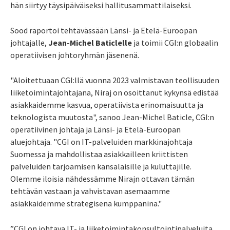
hän siirtyy täysipäiväiseksi hallitusammattilaiseksi.
Sood raportoi tehtävässään Länsi- ja Etelä-Euroopan
johtajalle,
Jean-Michel Baticlelle
ja toimii CGI:n globaalin
operatiivisen johtoryhmän jäsenenä.
"Aloitettuaan CGI:llä vuonna 2023 valmistavan teollisuuden
liiketoimintajohtajana, Niraj on osoittanut kykynsä edistää
asiakkaidemme kasvua, operatiivista erinomaisuutta ja
teknologista muutosta", sanoo Jean-Michel Baticle, CGI:n
operatiivinen johtaja ja Länsi- ja Etelä-Euroopan
aluejohtaja. "CGI on IT-palveluiden markkinajohtaja
Suomessa ja mahdollistaa asiakkailleen kriittisten
palveluiden tarjoamisen kansalaisille ja kuluttajille.
Olemme iloisia nähdessämme Nirajn ottavan tämän
tehtävän vastaan ja vahvistavan asemaamme
asiakkaidemme strategisena kumppanina."
”CGI on johtava IT- ja liiketoimintakonsultointipalveluita