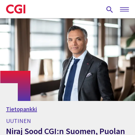
Skip
to
main
content
Tietopankki
UUTINEN
Niraj Sood CGI:n Suomen, Puolan