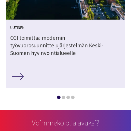
UUTINEN
CGI toimittaa modernin
työvuorosuunnittelujärjestelmän Keski-
Suomen hyvinvointialueelle
Voimmeko olla avuksi?