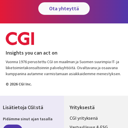
ota yhteyttä
Insights you can act on
Vuonna 1976 perustettu CGI on maailman ja Suomen suurimpia IT- ja
liiketoimintakonsultoinnin palveluyhtiöitä. Oivaltavana ja osaavana
kumppanina autamme varmistamaan asiakkaidemme menestyksen.
© 2026 CGI Inc.
Lisätietoja CGI:stä
Yrityksestä
Useful
CGI yrityksenä
Pidämme sinut ajan tasalla
Vastuullisuus & ESG