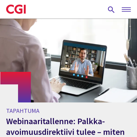
Skip
to
main
content
TAPAHTUMA
Webinaaritallenne: Palkka-
avoimuusdirektiivi tulee – miten