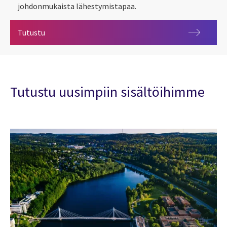
johdonmukaista lähestymistapaa.
Tiekartta palkka-avoimuuteen: neljä askelta muut
Tutustu
Tutustu uusimpiin sisältöihimme