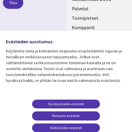
links
Tilaa
FINLAND
Palvelut
Toimipisteet
Kumppanit
Seuraa meitä
Uutishuone
Evästeiden suostumus
Social
Ura CGI:llä
Käytämme omia ja kolmannen osapuolen evästeitämme sujuvan ja
Media
turvallisen verkkosivuston tarjoamiseksi. Jotkut ovat
FINLAND
välttämättömiä verkkosivustomme toiminnan kannalta ja ne on
asetettu oletuksena. Toiset ovat valinnaisia ​​ja asetetaan vain
Resurssikeskus
Lisätietoa
suostumuksellasi selauskokemuksesi parantamiseksi. Voit
hyväksyä kaikki, ei yhtään tai osan näistä valinnaisista evästeistä.
Library
Legal
Asiakastarinat
Tietosuoja
Links
FINLAND
Artikkelit
Tietosuojaseloste
FINLAND
Blogit
Käyttöehdot
Hyväksy kaikki evästeet
Tapahtumat
Yhteystiedot
Mukauta evästeet
Podcastit
Evästeasetuksesi
Kiellä kaikki evästeet
Viewpoints