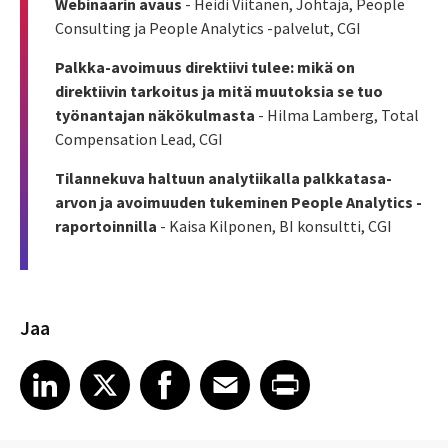
Webinaarin avaus
- Heidi Viitanen, Johtaja, People
Consulting ja People Analytics -palvelut, CGI
Palkka-avoimuus direktiivi tulee: mikä on
direktiivin tarkoitus ja mitä muutoksia se tuo
työnantajan näkökulmasta
- Hilma Lamberg, Total
Compensation Lead, CGI
Tilannekuva haltuun analytiikalla palkkatasa-
arvon ja avoimuuden tukeminen People Analytics -
raportoinnilla
- Kaisa Kilponen, BI konsultti, CGI
Jaa
Share article on LinkedIn
Share article on X
Share article on Facebook
Share article on Email
Share article on Print
LinkedIn
X
Facebook
Email
Print