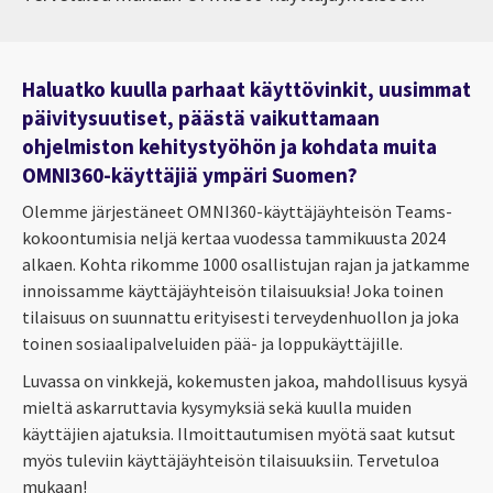
Haluatko kuulla parhaat käyttövinkit, uusimmat
päivitysuutiset, päästä vaikuttamaan
ohjelmiston kehitystyöhön ja kohdata muita
OMNI360-käyttäjiä ympäri Suomen?
Olemme järjestäneet OMNI360-käyttäjäyhteisön Teams-
kokoontumisia neljä kertaa vuodessa tammikuusta 2024
alkaen. Kohta rikomme 1000 osallistujan rajan ja jatkamme
innoissamme käyttäjäyhteisön tilaisuuksia! Joka toinen
tilaisuus on suunnattu erityisesti terveydenhuollon ja joka
toinen sosiaalipalveluiden pää- ja loppukäyttäjille.
Luvassa on vinkkejä, kokemusten jakoa, mahdollisuus kysyä
mieltä askarruttavia kysymyksiä sekä kuulla muiden
käyttäjien ajatuksia. Ilmoittautumisen myötä saat kutsut
myös tuleviin käyttäjäyhteisön tilaisuuksiin. Tervetuloa
mukaan!