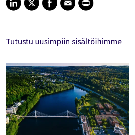
LinkedIn
X
Facebook
Email
Print
Tutustu uusimpiin sisältöihimme