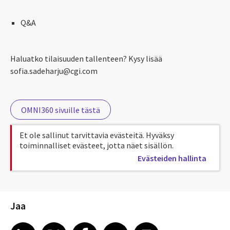
Q&A
Haluatko tilaisuuden tallenteen? Kysy lisää
sofia.sadeharju@cgi.com
OMNI360 sivuille tästä
Et ole sallinut tarvittavia evästeitä. Hyväksy
toiminnalliset evästeet, jotta näet sisällön.
Evästeiden hallinta
Jaa
Share article on LinkedIn
Share article on X
Share article on Facebook
Share article on Email
Share article on Print