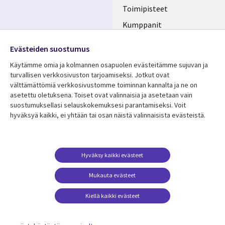
Toimipisteet
Kumppanit
Seuraa meitä
Uutishuone
Evästeiden suostumus
Social
Ura CGI:llä
Käytämme omia ja kolmannen osapuolen evästeitämme sujuvan ja
Media
turvallisen verkkosivuston tarjoamiseksi. Jotkut ovat
FINLAND
välttämättömiä verkkosivustomme toiminnan kannalta ja ne on
asetettu oletuksena. Toiset ovat valinnaisia ​​ja asetetaan vain
Resurssikeskus
Lisätietoa
suostumuksellasi selauskokemuksesi parantamiseksi. Voit
hyväksyä kaikki, ei yhtään tai osan näistä valinnaisista evästeistä.
Library
Legal
Asiakastarinat
Tietosuoja
Links
FINLAND
Artikkelit
Tietosuojaseloste
FINLAND
Blogit
Käyttöehdot
Hyväksy kaikki evästeet
Tapahtumat
Yhteystiedot
Mukauta evästeet
Podcastit
Evästeasetuksesi
Kiellä kaikki evästeet
Viewpoints
Katso lisää