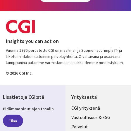
Insights you can act on
Vuonna 1976 perustettu CGI on maailman ja Suomen suurimpia IT- ja
liiketoimintakonsultoinnin palveluyhtiöitä. Oivaltavana ja osaavana
kumppanina autamme varmistamaan asiakkaidemme menestyksen.
© 2026 CGI Inc.
Lisätietoja CGI:stä
Yrityksestä
Useful
CGI yrityksenä
Pidämme sinut ajan tasalla
links
Vastuullisuus & ESG
Tilaa
FINLAND
Palvelut