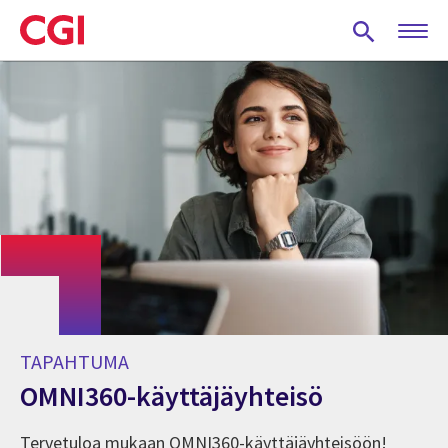
Skip
to
main
content
TAPAHTUMA
OMNI360-käyttäjäyhteisö
Tervetuloa mukaan OMNI360-käyttäjäyhteisöön!