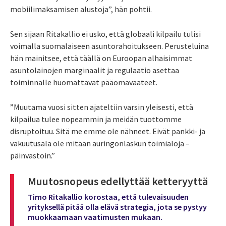
mobiilimaksamisen alustoja”, hän pohtii.
Sen sijaan Ritakallio ei usko, että globaali kilpailu tulisi
voimalla suomalaiseen asuntorahoitukseen. Perusteluina
hän mainitsee, että täällä on Euroopan alhaisimmat
asuntolainojen marginaalit ja regulaatio asettaa
toiminnalle huomattavat pääomavaateet.
”Muutama vuosi sitten ajateltiin varsin yleisesti, että
kilpailua tulee nopeammin ja meidän tuottomme
disruptoituu. Sitä me emme ole nähneet. Eivät pankki- ja
vakuutusala ole mitään auringonlaskun toimialoja –
päinvastoin.”
Muutosnopeus edellyttää ketteryyttä
Timo Ritakallio korostaa, että tulevaisuuden
yrityksellä pitää olla elävä strategia, jota se pystyy
muokkaamaan vaatimusten mukaan.