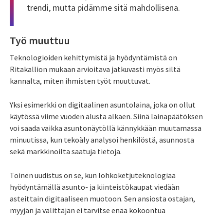
trendi, mutta ­pidämme sitä mahdollisena.
Työ muuttuu
Teknologioiden kehittymistä ja hyödyntämistä on
Ritakallion mukaan arvioitava jatkuvasti myös siltä
kannalta, miten ihmisten työt muuttuvat.
Yksi esimerkki on digitaalinen asuntolaina, joka on ollut
käytössä viime vuoden alusta alkaen. Siinä lainapäätöksen
voi saada vaikka asuntonäytöllä kännykkään muutamassa
minuutissa, kun tekoäly analysoi henkilöstä, asunnosta
sekä markkinoilta saatuja tietoja.
Toinen uudistus on se, kun lohkoketjuteknologiaa
hyödyntämällä asunto- ja kiinteistökaupat viedään
asteittain digitaaliseen muotoon. Sen ansiosta ostajan,
myyjän ja välittäjän ei tarvitse enää kokoontua