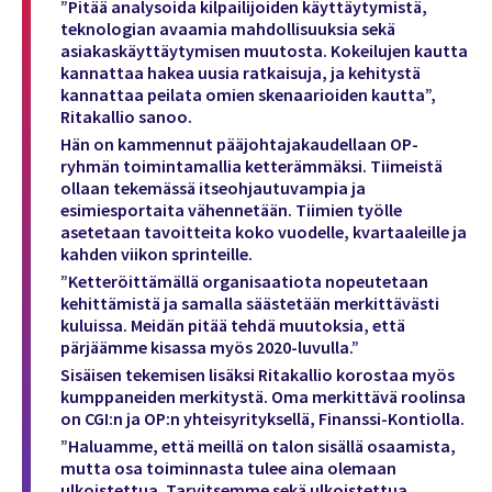
”Pitää analysoida kilpailijoiden käyttäytymistä,
teknologian ­avaamia mahdollisuuksia sekä
asiakaskäyttäytymisen muutosta. Kokeilujen kautta
kannattaa hakea uusia ratkaisuja, ja kehitystä
kannattaa peilata omien skenaarioiden kautta”,
Ritakallio sanoo.
Hän on kammennut pääjohtajakaudellaan OP-
ryhmän toimintamallia ketterämmäksi. Tiimeistä
ollaan tekemässä itseohjautuvampia ja
esimiesportaita vähennetään. Tiimien työlle
asetetaan tavoitteita koko vuodelle, kvartaaleille ja
kahden viikon sprinteille.
”Ketteröittämällä organisaatiota nopeutetaan
kehittämistä ja samalla säästetään merkittävästi
kuluissa. Meidän pitää tehdä muutoksia, että
pärjäämme kisassa myös 2020-luvulla.”
Sisäisen tekemisen lisäksi Ritakallio korostaa myös
kumppaneiden merkitystä. Oma merkittävä roolinsa
on CGI:n ja OP:n yhteisyrityksellä, Finanssi-Kontiolla.
”Haluamme, että meillä on talon sisällä osaamista,
mutta osa toiminnasta tulee aina olemaan
ulkoistettua. Tarvitsemme sekä ulkoistettua