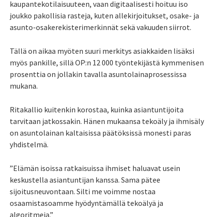
kaupantekotilaisuuteen, vaan digitaalisesti hoituu iso
joukko pakollisia rasteja, kuten allekirjoitukset, osake- ja
asunto-osake­rekisterimerkinnät sekä vakuuden siirrot.
Tällä on aikaa myöten suuri merkitys asiakkaiden lisäksi
myös pankille, sillä OP:n 12 000 työntekijästä kymmenisen
prosenttia on jollakin tavalla asuntolainaprosessissa
mukana.
Ritakallio kuitenkin korostaa, kuinka asiantuntijoita
tarvitaan jatkossakin. Hänen mukaansa tekoäly ja ihmisäly
on asuntolainan kaltaisissa päätöksissä monesti paras
yhdistelmä.
”Elämän isoissa ratkaisuissa ihmiset haluavat usein
keskustella asiantuntijan kanssa. Sama pätee
sijoitusneuvontaan. Silti me voimme nostaa
osaamistasoamme hyödyntämällä tekoälyä ja
algoritmeja.”