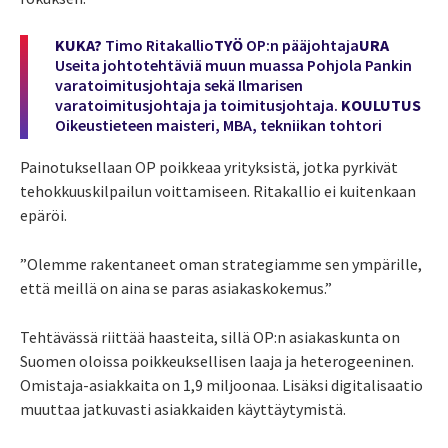
KUKA?
Timo Ritakallio
TYÖ
OP:n pääjohtaja
URA
Useita johtotehtäviä muun muassa Pohjola Pankin
varatoimitusjohtaja sekä Ilmarisen
varatoimitusjohtaja ja toimitusjohtaja.
KOULUTUS
Oikeustieteen maisteri, MBA, tekniikan tohtori
Painotuksellaan OP poikkeaa yrityksistä, jotka pyrkivät
tehokkuuskilpailun voittamiseen. Ritakallio ei kuitenkaan
epäröi.
”Olemme rakentaneet oman strategiamme sen ympärille,
että meillä on aina se paras asiakaskokemus.”
Tehtävässä riittää haasteita, sillä OP:n asiakaskunta on
Suomen oloissa poikkeuksellisen laaja ja heterogeeninen.
Omistaja-asiakkaita on 1,9 miljoonaa. Lisäksi digitalisaatio
muuttaa jatkuvasti asiakkaiden käyttäytymistä.