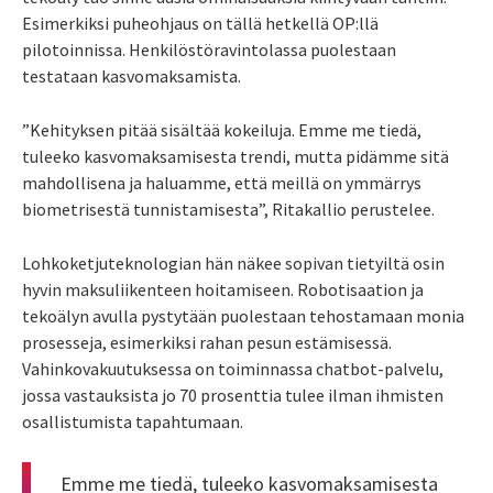
Esimerkiksi puheohjaus on tällä hetkellä OP:llä
pilotoinnissa. Henkilöstöravintolassa puolestaan
testataan kasvomaksamista.
”Kehityksen pitää sisältää kokeiluja. Emme me tiedä,
tuleeko kasvomaksamisesta trendi, mutta pidämme sitä
mahdollisena ja haluamme, että meillä on ymmärrys
biometrisestä tunnistamisesta”, Ritakallio perustelee.
Lohkoketjuteknologian hän näkee sopivan tietyiltä osin
hyvin maksuliikenteen hoitamiseen. Robotisaation ja
tekoälyn avulla pystytään puolestaan tehostamaan monia
prosesseja, esimerkiksi rahan pesun estämisessä.
Vahinkovakuutuksessa on toiminnassa chatbot-palvelu,
jossa vastauksista jo 70 prosenttia tulee ilman ihmisten
osallistumista tapahtumaan.
Emme me tiedä, tuleeko kasvo­maksamisesta