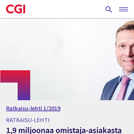
Skip
to
main
content
Ratkaisu-lehti 1/2019
RATKAISU-LEHTI
1,9 miljoonaa omistaja-asiakasta