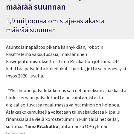
määrää suunnan
1,9 miljoonaa omistaja-asiakasta
määrää suunnan
Asuntolainapäätös pikana kännykkään, robotin
käsittelemä vakuutusasia, maksaminen
kasvojentunnistuksella – Timo Ritakallion johtama OP
kehittää palveluita kokeilukulttuurilla, jotta se menestyisi
myös 2020-luvulla.
”Yksi huono palvelukokemus saa neljänneksen asiakkaista
harkitsemaan palvelutuottajan vaihtamista. Ja
digitalisoituvassa maailmassa vaihtaminen on helppoa.
Asiakaskokemuksella voitetaan tulevaisuudessa kilpailu
finanssialalla vielä korostetummin kuin tällä hetkellä”,
summaa
Timo Ritakallio
johtamansa OP-ryhmän
fokuksen.