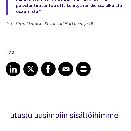
palveluntuotantoa että kehityshankkeissa ulkoista
osaamista.”
Teksti Sami Laakso. Kuvat Jari Härkönen ja OP
Jaa
Share article on LinkedIn
Share article on X
Share article on Facebook
Share article on Email
Share article on Print
LinkedIn
X
Facebook
Email
Print
Tutustu uusimpiin sisältöihimme