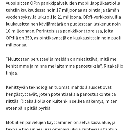
Vuosi sitten OP:n pankkipalveluiden mobiili­applikaatiolla
tehtiin kuukaudessa noin 17 miljoonaa asiointia ja tämän
vuoden syksyllä luku oli jo 21 miljoona. OP.fi-verkkosivuilla
kuukausittainen kävijämäärä on puolestaan laskenut noin
10 miljoonaan. Perinteisissä pankkikonttoreissa, joita
OP:llä on 350, asiointikäyntejä on kuukausittain noin puoli
miljoonaa.
”Muutosten perusteella meidän on mietittävä, mitä me
kehitämme ja minne me laitamme panostuksia”, Ritakallio
linjaa.
Kehittyvän teknologian tuomat mahdollisuudet ovat
hengästyttävät, joten potentiaalisia panostuskohteita
riittää. Ritakalliolla on kuitenkin selkeä näkemys, miten
eteenpäin pitää pyrkiä.
Mobiilien palvelujen käyttäminen on selvä kasvualue, ja
tekoäly tuo sinne uusia ominaisuuksia kiihtyvään tahtiin.