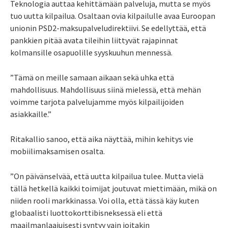
Teknologia auttaa kehittämään palveluja, mutta se myös
tuo uutta kilpailua. Osaltaan ovia kilpailulle avaa Euroopan
unionin PSD2-maksupalveludirektiivi. Se edellyttää, että
pankkien pitää avata tileihin liittyvät rajapinnat
kolmansille osapuolille syyskuuhun mennessä.
”Tämä on meille samaan aikaan sekä uhka että
mahdollisuus. Mahdollisuus siinä mielessä, että mehän
voimme tarjota palvelujamme myös kilpailijoiden
asiakkaille.”
Ritakallio sanoo, että aika näyttää, mihin kehitys vie
mobiilimaksamisen osalta.
”On päivänselvää, että uutta kilpailua tulee. Mutta vielä
tällä hetkellä kaikki toimijat joutuvat miettimään, mikä on
niiden rooli markkinassa. Voi olla, että tässä käy kuten
globaalisti luottokorttibisneksessä eli että
maailmanlaajuisesti syntyy vain joitakin