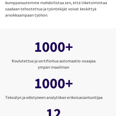
kumppanuutemme mahdollistaa sen, että liiketoimintaa
saadaan tehostettua ja työntekijät voivat keskittyä
arvokkaampaan työhön.
1000+
Koulutettua ja sertifioitua a
utomaatio-
osaajaa
ympäri maailman
1000+
Tekoälyn ja edistyneen analytiikan erikoisasiantuntijaa
12