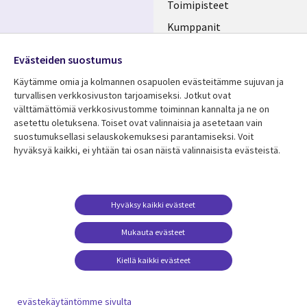
Toimipisteet
Kumppanit
Seuraa meitä
Uutishuone
Evästeiden suostumus
Social
Ura CGI:llä
Käytämme omia ja kolmannen osapuolen evästeitämme sujuvan ja
Media
turvallisen verkkosivuston tarjoamiseksi. Jotkut ovat
FINLAND
välttämättömiä verkkosivustomme toiminnan kannalta ja ne on
asetettu oletuksena. Toiset ovat valinnaisia ​​ja asetetaan vain
Resurssikeskus
Lisätietoa
suostumuksellasi selauskokemuksesi parantamiseksi. Voit
hyväksyä kaikki, ei yhtään tai osan näistä valinnaisista evästeistä.
Library
Legal
Asiakastarinat
Tietosuoja
Links
FINLAND
Artikkelit
Tietosuojaseloste
FINLAND
Blogit
Käyttöehdot
Hyväksy kaikki evästeet
Tapahtumat
Yhteystiedot
Mukauta evästeet
Podcastit
Evästeasetuksesi
Kiellä kaikki evästeet
Viewpoints
Katso lisää
evästekäytäntömme sivulta