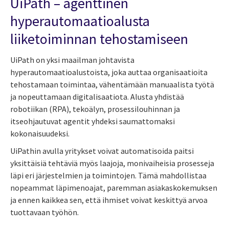
UiPath – agenttinen
hyperautomaatioalusta
liiketoiminnan tehostamiseen
UiPath on yksi maailman johtavista
hyperautomaatioalustoista, joka auttaa organisaatioita
tehostamaan toimintaa, vähentämään manuaalista työtä
ja nopeuttamaan digitalisaatiota. Alusta yhdistää
robotiikan (RPA), tekoälyn, prosessilouhinnan ja
itseohjautuvat agentit yhdeksi saumattomaksi
kokonaisuudeksi.
UiPathin avulla yritykset voivat automatisoida paitsi
yksittäisiä tehtäviä myös laajoja, monivaiheisia prosesseja
läpi eri järjestelmien ja toimintojen. Tämä mahdollistaa
nopeammat läpimenoajat, paremman asiakaskokemuksen
ja ennen kaikkea sen, että ihmiset voivat keskittyä arvoa
tuottavaan työhön.