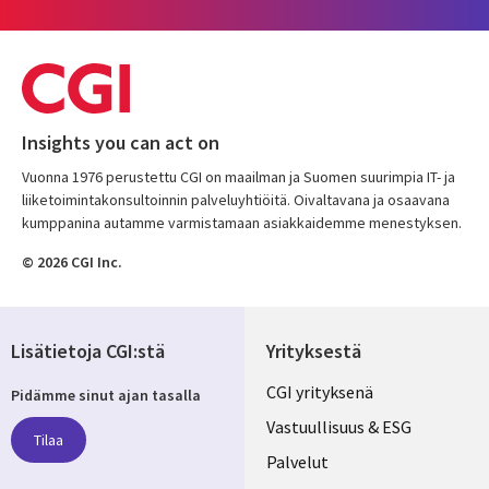
Insights you can act on
Vuonna 1976 perustettu CGI on maailman ja Suomen suurimpia IT- ja
liiketoimintakonsultoinnin palveluyhtiöitä. Oivaltavana ja osaavana
kumppanina autamme varmistamaan asiakkaidemme menestyksen.
© 2026 CGI Inc.
Lisätietoja CGI:stä
Yrityksestä
Useful
CGI yrityksenä
Pidämme sinut ajan tasalla
links
Vastuullisuus & ESG
Tilaa
FINLAND
Palvelut