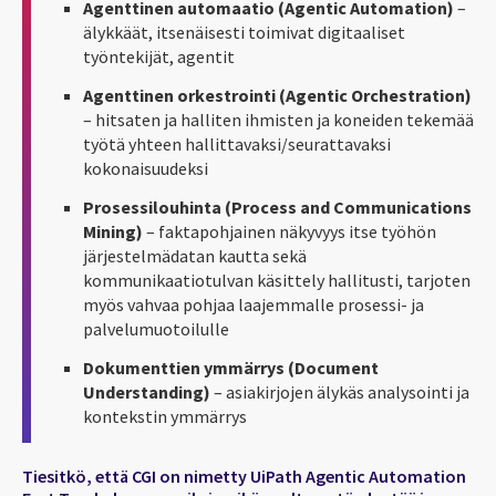
Agenttinen automaatio (Agentic Automation)
–
älykkäät, itsenäisesti toimivat digitaaliset
työntekijät, agentit
Agenttinen orkestrointi (Agentic Orchestration)
– hitsaten ja halliten ihmisten ja koneiden tekemää
työtä yhteen hallittavaksi/seurattavaksi
kokonaisuudeksi
Prosessilouhinta (Process and Communications
Mining)
– faktapohjainen näkyvyys itse työhön
järjestelmädatan kautta sekä
kommunikaatiotulvan käsittely hallitusti, tarjoten
myös vahvaa pohjaa laajemmalle prosessi- ja
palvelumuotoilulle
Dokumenttien ymmärrys (Document
Understanding)
– asiakirjojen älykäs analysointi ja
kontekstin ymmärrys
Tiesitkö, että CGI on nimetty UiPath Agentic Automation