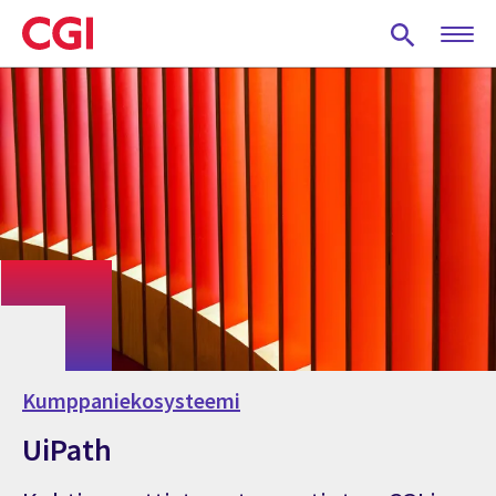
Skip
to
main
content
Kumppaniekosysteemi
UiPath