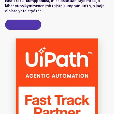
Fast Track -kumppaniksi, mikä osaltaan täydentää jo
lähes vuosikymmenen mittaista kumppanuutta ja laaja-
alaista yhteistyötä?
Lue lisää