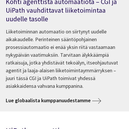
Kohti agenttista automaatiota – CGI ja
UiPath vauhdittavat liiketoimintaa
uudelle tasolle
Liiketoiminnan automaatio on siirtynyt uudelle
aikakaudelle. Perinteinen sääntöpohjainen
prosessiautomaatio ei enää yksin riitä vastaamaan
nykypäivän vaatimuksiin. Tarvitaan älykkäämpiä
ratkaisuja, jotka yhdistävät tekoälyn, itseohjautuvat
agentit ja laaja-alaisen liiketoimintaymmärryksen –
juuri tässä CGI ja UiPath toimivat yhdessä
asiakkaidensa vahvana kumppanina.
Lue globaalista kumppanuudestamme