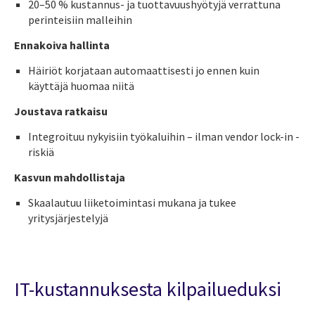
20–50 % kustannus- ja tuottavuushyötyjä verrattuna
perinteisiin malleihin
Ennakoiva hallinta
Häiriöt korjataan automaattisesti jo ennen kuin
käyttäjä huomaa niitä
Joustava ratkaisu
Integroituu nykyisiin työkaluihin – ilman vendor lock-in -
riskiä
Kasvun mahdollistaja
Skaalautuu liiketoimintasi mukana ja tukee
yritysjärjestelyjä
IT-kustannuksesta kilpailueduksi