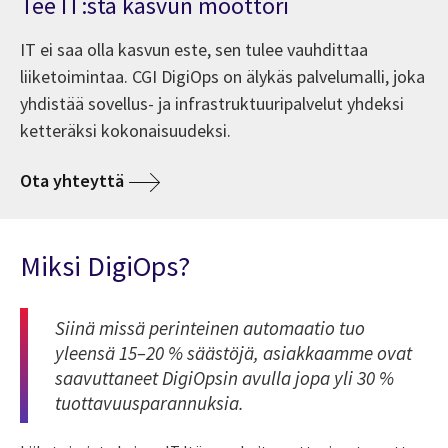
Tee IT:stä kasvun moottori
IT ei saa olla kasvun este, sen tulee vauhdittaa
liiketoimintaa. CGI DigiOps on älykäs palvelumalli, joka
yhdistää sovellus- ja infrastruktuuripalvelut yhdeksi
ketteräksi kokonaisuudeksi.
Ota yhteyttä
Miksi DigiOps?
Siinä missä perinteinen automaatio tuo
yleensä 15–20 % säästöjä, asiakkaamme ovat
saavuttaneet DigiOpsin avulla jopa yli 30 %
tuottavuusparannuksia.