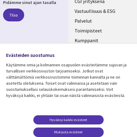
Useful
CGI yrityksenä
Pidämme sinut ajan tasalla
links
Vastuullisuus & ESG
Tilaa
FINLAND
Palvelut
Toimipisteet
Kumppanit
Seuraa meitä
Uutishuone
Evästeiden suostumus
Social
Ura CGI:llä
Käytämme omia ja kolmannen osapuolen evästeitämme sujuvan ja
Media
turvallisen verkkosivuston tarjoamiseksi. Jotkut ovat
FINLAND
välttämättömiä verkkosivustomme toiminnan kannalta ja ne on
asetettu oletuksena. Toiset ovat valinnaisia ​​ja asetetaan vain
Resurssikeskus
Lisätietoa
suostumuksellasi selauskokemuksesi parantamiseksi. Voit
hyväksyä kaikki, ei yhtään tai osan näistä valinnaisista evästeistä.
Library
Legal
Asiakastarinat
Tietosuoja
Links
FINLAND
Artikkelit
Tietosuojaseloste
FINLAND
Blogit
Käyttöehdot
Hyväksy kaikki evästeet
Tapahtumat
Yhteystiedot
Mukauta evästeet