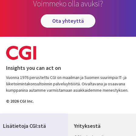
Voimmeko olla avuksi?
ota yhteyttä
Insights you can act on
Vuonna 1976 perustettu CGI on maailman ja Suomen suurimpia IT- ja
liiketoimintakonsultoinnin palveluyhtiöitä. Oivaltavana ja osaavana
kumppanina autamme varmistamaan asiakkaidemme menestyksen.
© 2026 CGI Inc.
Lisätietoja CGI:stä
Yrityksestä