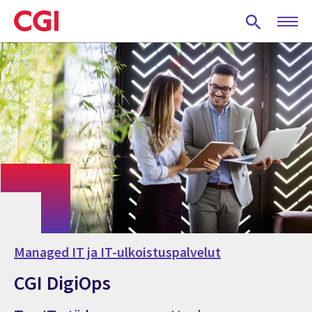
Skip
to
main
content
Managed IT ja IT-ulkoistuspalvelut
CGI DigiOps