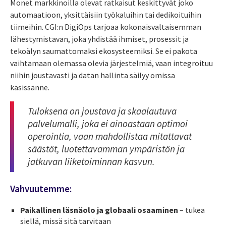
Monet markkinoilla olevat ratkaisut keskittyvät joko
automaatioon, yksittäisiin työkaluihin tai dedikoituihin
tiimeihin. CGI:n DigiOps tarjoaa kokonaisvaltaisemman
lähestymistavan, joka yhdistää ihmiset, prosessit ja
tekoälyn saumattomaksi ekosysteemiksi. Se ei pakota
vaihtamaan olemassa olevia järjestelmiä, vaan integroituu
niihin joustavasti ja datan hallinta säilyy omissa
käsissänne.
Tuloksena on joustava ja skaalautuva
palvelumalli, joka ei ainoastaan optimoi
operointia, vaan mahdollistaa mitattavat
säästöt, luotettavamman ympäristön ja
jatkuvan liiketoiminnan kasvun.
Vahvuutemme:
Paikallinen läsnäolo ja globaali osaaminen
– tukea
siellä, missä sitä tarvitaan