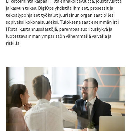
Liiketoiminta kaipaa IT:ltä ennakoitavuutta, joustavuutta
ja kasvun tukea. DigiOps yhdistää ihmiset, prosessit ja
tekoälypohjaiset työkalut juuri sinun organisaatiollesi
sopivaksi kokonaisuudeksi. Tuloksena saat enemmän irti
IT:stä: kustannussäästöjä, parempaa suorituskykyä ja
luotettavamman ympäristön vähemmällä vaivalla ja
riskillä.