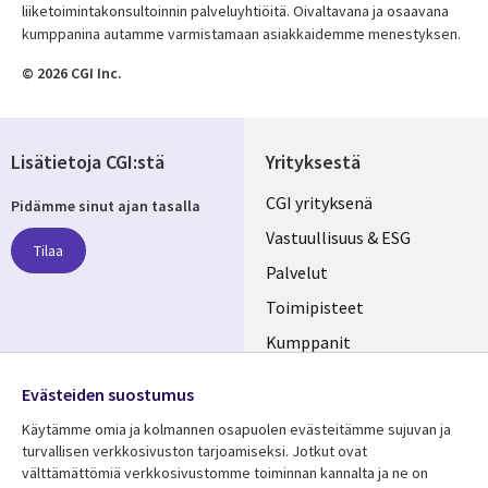
liiketoimintakonsultoinnin palveluyhtiöitä. Oivaltavana ja osaavana
kumppanina autamme varmistamaan asiakkaidemme menestyksen.
© 2026 CGI Inc.
Lisätietoja CGI:stä
Yrityksestä
Useful
CGI yrityksenä
Pidämme sinut ajan tasalla
links
Vastuullisuus & ESG
Tilaa
FINLAND
Palvelut
Toimipisteet
Kumppanit
Seuraa meitä
Uutishuone
Evästeiden suostumus
Social
Ura CGI:llä
Käytämme omia ja kolmannen osapuolen evästeitämme sujuvan ja
Media
turvallisen verkkosivuston tarjoamiseksi. Jotkut ovat
FINLAND
välttämättömiä verkkosivustomme toiminnan kannalta ja ne on