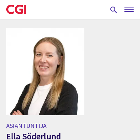
Skip
to
main
content
ASIANTUNTIJA
Ella Söderlund