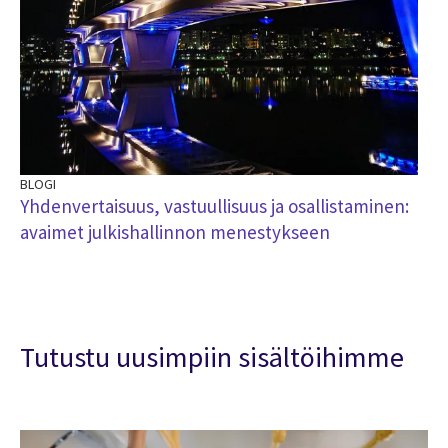
BLOGI
Yhdenvertaisuus, vastuullisuus ja osallistaminen:
avaimet julkishallinnon menestykseen
Tutustu uusimpiin sisältöihimme