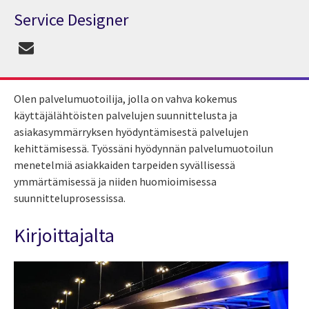
Service Designer
Asiantuntija Ella Söderlund
Olen palvelumuotoilija, jolla on vahva kokemus
käyttäjälähtöisten palvelujen suunnittelusta ja
asiakasymmärryksen hyödyntämisestä palvelujen
kehittämisessä. Työssäni hyödynnän palvelumuotoilun
menetelmiä asiakkaiden tarpeiden syvällisessä
ymmärtämisessä ja niiden huomioimisessa
suunnitteluprosessissa.
Kirjoittajalta