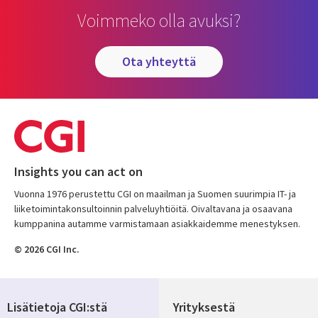
Voimmeko olla avuksi?
ota yhteyttä
Insights you can act on
Vuonna 1976 perustettu CGI on maailman ja Suomen suurimpia IT- ja
liiketoimintakonsultoinnin palveluyhtiöitä. Oivaltavana ja osaavana
kumppanina autamme varmistamaan asiakkaidemme menestyksen.
© 2026 CGI Inc.
Lisätietoja CGI:stä
Yrityksestä