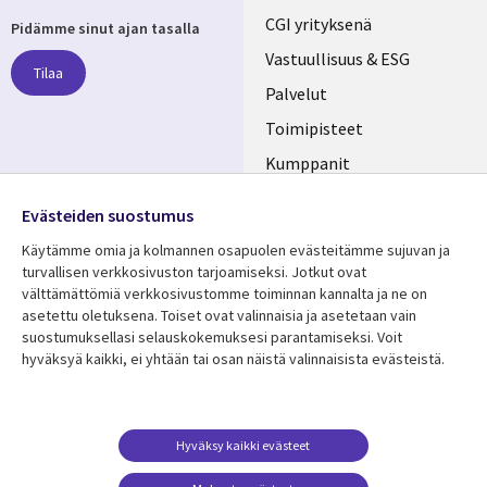
Useful
CGI yrityksenä
Pidämme sinut ajan tasalla
links
Vastuullisuus & ESG
Tilaa
FINLAND
Palvelut
Toimipisteet
Kumppanit
Seuraa meitä
Uutishuone
Evästeiden suostumus
Social
Ura CGI:llä
Käytämme omia ja kolmannen osapuolen evästeitämme sujuvan ja
Media
turvallisen verkkosivuston tarjoamiseksi. Jotkut ovat
FINLAND
välttämättömiä verkkosivustomme toiminnan kannalta ja ne on
asetettu oletuksena. Toiset ovat valinnaisia ​​ja asetetaan vain
Resurssikeskus
Lisätietoa
suostumuksellasi selauskokemuksesi parantamiseksi. Voit
hyväksyä kaikki, ei yhtään tai osan näistä valinnaisista evästeistä.
Library
Legal
Asiakastarinat
Tietosuoja
Links
FINLAND
Artikkelit
Tietosuojaseloste
FINLAND
Blogit
Käyttöehdot
Hyväksy kaikki evästeet
Tapahtumat
Yhteystiedot