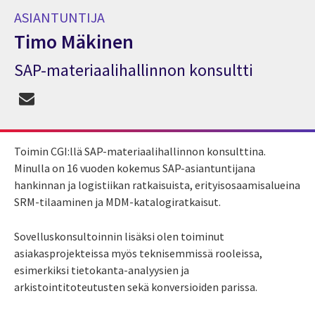
ASIANTUNTIJA
Timo Mäkinen
SAP-materiaalihallinnon konsultti
Asiantuntija Timo Mäkinen
Toimin CGI:llä SAP-materiaalihallinnon konsulttina.
Minulla on 16 vuoden kokemus SAP-asiantuntijana
hankinnan ja logistiikan ratkaisuista, erityisosaamisalueina
SRM-tilaaminen ja MDM-katalogiratkaisut.
Sovelluskonsultoinnin lisäksi olen toiminut
asiakasprojekteissa myös teknisemmissä rooleissa,
esimerkiksi tietokanta-analyysien ja
arkistointitoteutusten sekä konversioiden parissa.