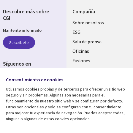
Descubre más sobre
Compañía
CGI
Useful
Sobre nosotros
Mantente informado
links
ESG
SPAIN
Sala de prensa
Suscríbete
Oficinas
Fusiones
Síguenos en
Inversores
Social
Consentimiento de cookies
Media
SPAIN
Utilizamos cookies propias y de terceros para ofrecer un sitio web
seguro y sin problemas. Algunas son necesarias para el
Centro de Recursos
Ayuda
funcionamiento de nuestro sitio web y se configuran por defecto.
Otras son opcionales y solo se configuran con tu consentimiento
Library
Legal
Artículos
Aviso Legal
para mejorar tu experiencia de navegación. Puedes aceptar todas,
ninguna o algunas de estas cookies opcionales.
Links
SPAIN
Blogs
Política de Privacidad
SPAIN
Brochures
Accesibilidad