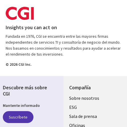
Insights you can act on
Fundada en 1976, CGI se encuentra entre las mayores firmas
independientes de servicios TI y consultoría de negocio del mundo.
Nos basamos en conocimientos y resultados para ayudar a acelerar
el rendimiento de tus inversiones.
© 2026 CGI Inc.
Descubre más sobre
Compañía
CGI
Useful
Sobre nosotros
Mantente informado
links
ESG
SPAIN
Sala de prensa
Suscríbete
Oficinas