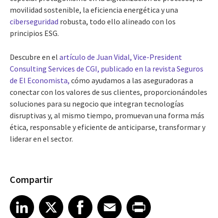
movilidad sostenible, la eficiencia energética y una
ciberseguridad
robusta, todo ello alineado con los
principios ESG.
Descubre en el
artículo de Juan Vidal, Vice-President
Consulting Services de CGI, publicado en la revista Seguros
de El Economista,
cómo ayudamos a las aseguradoras a
conectar con los valores de sus clientes, proporcionándoles
soluciones para su negocio que integran tecnologías
disruptivas y, al mismo tiempo, promuevan una forma más
ética, responsable y eficiente de anticiparse, transformar y
liderar en el sector.
Compartir
Share article on LinkedIn
Share article on X
Share article on Facebook
Share article on Email
Share article on Print
LinkedIn
X
Facebook
Email
Print