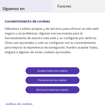
Fusiones
Síguenos en
Inversores
Social
Consentimiento de cookies
Media
SPAIN
Utilizamos cookies propias y de terceros para ofrecer un sitio web
seguro y sin problemas. Algunas son necesarias para el
Centro de Recursos
Ayuda
funcionamiento de nuestro sitio web y se configuran por defecto.
Otras son opcionales y solo se configuran con tu consentimiento
Library
Legal
Artículos
Aviso Legal
para mejorar tu experiencia de navegación. Puedes aceptar todas,
ninguna o algunas de estas cookies opcionales.
Links
SPAIN
Blogs
Política de Privacidad
SPAIN
Brochures
Accesibilidad
Casos de éxito
Gestión de cookies
Aceptar todas las cookies
Eventos
Personalizar las cookies
Noticias
Rechazar todas las cookies
Puntos de vista
Ver más
política de cookies