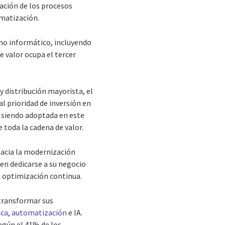
zación de los procesos
omatización.
rno informático, incluyendo
e valor ocupa el tercer
 y distribución mayorista, el
l prioridad de inversión en
á siendo adoptada en este
e toda la cadena de valor.
hacia la modernización
en dedicarse a su negocio
 optimización continua.
 transformar sus
ica
,
automatización
e IA.
egún el 41% de los