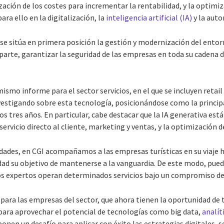
ización de los costes para incrementar la rentabilidad, y la optimi
ra ello en la digitalización, la
inteligencia artificial (IA)
y la aut
, se sitúa en primera posición la gestión y modernización del ento
 parte, garantizar la seguridad de las empresas en toda su cadena d
ismo informe para el sector servicios, en el que se incluyen retail
vestigando sobre esta tecnología, posicionándose como la principa
s tres años. En particular, cabe destacar que la IA generativa est
 servicio directo al cliente, marketing y ventas, y la optimización d
idades, en CGI acompañamos a las empresas turísticas en su viaje 
dad su objetivo de mantenerse a la vanguardia. De este modo, pued
os expertos operan determinados servicios bajo un compromiso de
o para las empresas del sector, que ahora tienen la oportunidad de
ara aprovechar el potencial de tecnologías como big data,
analít
nen un desafío para aplicar con éxito las estrategias digitales, s