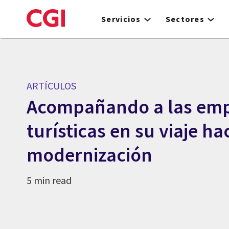
Skip
to
Servicios
Sectores
main
content
ARTÍCULOS
Acompañando a las em
turísticas en su viaje hac
modernización
5 min read