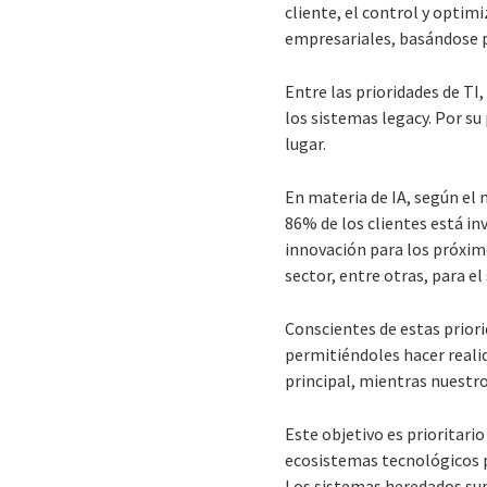
cliente, el control y optim
empresariales, basándose pa
Entre las prioridades de TI
los sistemas legacy. Por su
lugar.
En materia de IA, según el m
86% de los clientes está in
innovación para los próximo
sector, entre otras, para el
Conscientes de estas prior
permitiéndoles hacer reali
principal, mientras nuestr
Este objetivo es prioritari
ecosistemas tecnológicos p
Los sistemas heredados supo