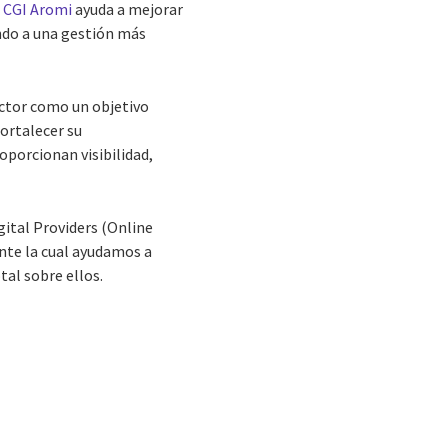
n
CGI Aromi
ayuda a mejorar
endo a una gestión más
ector como un objetivo
fortalecer su
oporcionan visibilidad,
ital Providers (Online
nte la cual ayudamos a
al sobre ellos.