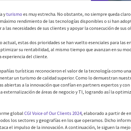
ía y
turismo
es muy estrecha. No obstante, no siempre queda claro 
 máximo rendimiento de las tecnologías disponibles o si han ado
a las necesidades de sus clientes y apoyar la consecución de sus o
o actual, estas dos prioridades se han vuelto esenciales para las e
 optimizar su rentabilidad, al mismo tiempo que avanzan en su mo
 experiencia del cliente.
pañías turísticas reconocieron el valor de la tecnología como un
omentar un turismo de calidad superior. Como lo demuestran nuestr
abiertas a la innovación que confían en partners expertos y con
a externalización de áreas de negocio y TI, logrando así la optimi
forme global
CGI Voice of Our Clients 2024
, elaborado a partir de e
odos los sectores y geografías en los que operamos. Dicho informe
taca el impulso de la innovación. A continuación, le siguen la mejor