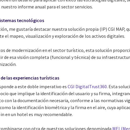
 nuestro informe anual para el sector servicios.
sistemas tecnológicos
ón, me gustaría destacar nuestra solución propia (IP) CGI MAP, qu
 el mapeo, visualización y exploración de los activos digitales.
os de modernización en el sector turístico, esta solución propor
ir de esa visión completa (funcional y técnica) de su infraestructur
nización.
 de las experiencias turísticas
esponde a este doble imperativo es
CGI DigitalTrust360
. Esta soluc
ocio que implique la identificación del usuario y su firma, integra
to con la documentación necesaria, conforme a las normativas vi
mo la identificación biométrica y la firma en el aire, cuya aplicac
k-in en un hotel es muy recomendable.
 combinarse con otra de nuestras soluciones denominada
MEI (Men