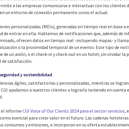
rmite a las empresas comunicarse e interactuar con los clientes d
 en un entorno de conexión permanente como el actual.
ones personalizadas (MEIs), generadas en tiempo real en base a e
ad de entrar en ella. Hablamos de notificaciones que, además de in
minado, ofrecen datos en tiempo real -incluyendo mapas- y llaman
ización o la proximidad temporal de un evento. Este tipo de notif
de un avión, o el check-in y check-out en un hotel; sin olvidar la po
l de satisfacción.
seguridad y sostenibilidad
iencias ágiles, satisfactorias y personalizadas, mientras se logran 
 CGI ayudamos a nuestros clientes a lograrlo teniendo en cuenta e
d.
 el informe
CGI Voice of Our Clients 2024 para el sector servicios
, 
 como esencial para crear valor en el futuro. Las cadenas hoteleras
us consumos y emisiones, e incorporan en su oferta establecimien