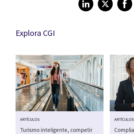
Share article
Share art
Shar
LinkedIn
X
Explora CGI
ARTÍCULOS
ARTÍCULO
Turismo inteligente, competir
Complia